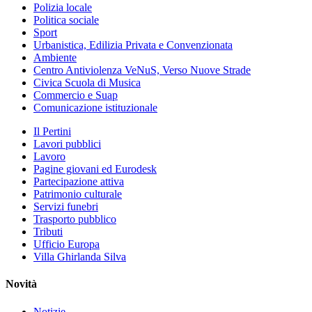
Polizia locale
Politica sociale
Sport
Urbanistica, Edilizia Privata e Convenzionata
Ambiente
Centro Antiviolenza VeNuS, Verso Nuove Strade
Civica Scuola di Musica
Commercio e Suap
Comunicazione istituzionale
Il Pertini
Lavori pubblici
Lavoro
Pagine giovani ed Eurodesk
Partecipazione attiva
Patrimonio culturale
Servizi funebri
Trasporto pubblico
Tributi
Ufficio Europa
Villa Ghirlanda Silva
Novità
Notizie