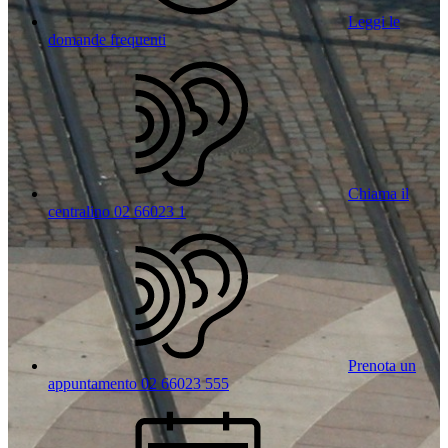
Leggi le
domande frequenti
Chiama il
centralino 02 66023 1
Prenota un
appuntamento 02 66023 555