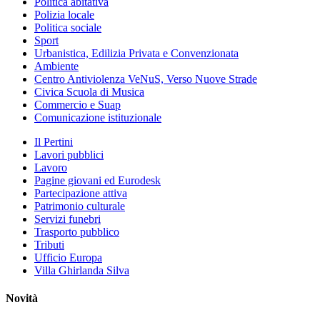
Politica abitativa
Polizia locale
Politica sociale
Sport
Urbanistica, Edilizia Privata e Convenzionata
Ambiente
Centro Antiviolenza VeNuS, Verso Nuove Strade
Civica Scuola di Musica
Commercio e Suap
Comunicazione istituzionale
Il Pertini
Lavori pubblici
Lavoro
Pagine giovani ed Eurodesk
Partecipazione attiva
Patrimonio culturale
Servizi funebri
Trasporto pubblico
Tributi
Ufficio Europa
Villa Ghirlanda Silva
Novità