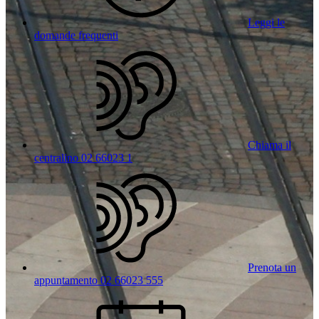
Leggi le
domande frequenti
Chiama il
centralino 02 66023 1
Prenota un
appuntamento 02 66023 555