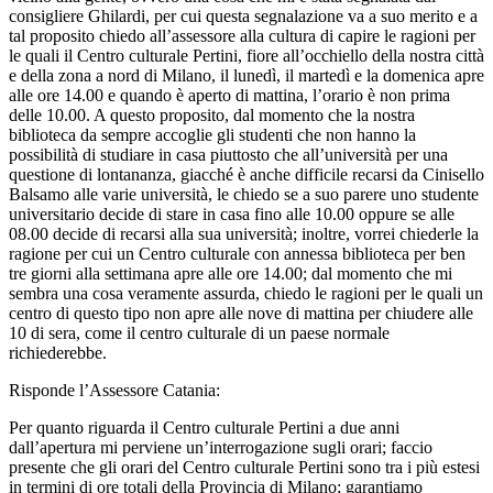
consigliere Ghilardi, per cui questa segnalazione va a suo merito e a
tal proposito chiedo all’assessore alla cultura di capire le ragioni per
le quali il Centro culturale Pertini, fiore all’occhiello della nostra città
e della zona a nord di Milano, il lunedì, il martedì e la domenica apre
alle ore 14.00 e quando è aperto di mattina, l’orario è non prima
delle 10.00. A questo proposito, dal momento che la nostra
biblioteca da sempre accoglie gli studenti che non hanno la
possibilità di studiare in casa piuttosto che all’università per una
questione di lontananza, giacché è anche difficile recarsi da Cinisello
Balsamo alle varie università, le chiedo se a suo parere uno studente
universitario decide di stare in casa fino alle 10.00 oppure se alle
08.00 decide di recarsi alla sua università; inoltre, vorrei chiederle la
ragione per cui un Centro culturale con annessa biblioteca per ben
tre giorni alla settimana apre alle ore 14.00; dal momento che mi
sembra una cosa veramente assurda, chiedo le ragioni per le quali un
centro di questo tipo non apre alle nove di mattina per chiudere alle
10 di sera, come il centro culturale di un paese normale
richiederebbe.
Risponde l’Assessore Catania:
Per quanto riguarda il Centro culturale Pertini a due anni
dall’apertura mi perviene un’interrogazione sugli orari; faccio
presente che gli orari del Centro culturale Pertini sono tra i più estesi
in termini di ore totali della Provincia di Milano; garantiamo