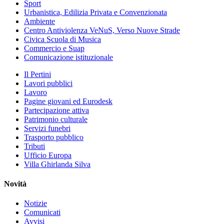
Sport
Urbanistica, Edilizia Privata e Convenzionata
Ambiente
Centro Antiviolenza VeNuS, Verso Nuove Strade
Civica Scuola di Musica
Commercio e Suap
Comunicazione istituzionale
Il Pertini
Lavori pubblici
Lavoro
Pagine giovani ed Eurodesk
Partecipazione attiva
Patrimonio culturale
Servizi funebri
Trasporto pubblico
Tributi
Ufficio Europa
Villa Ghirlanda Silva
Novità
Notizie
Comunicati
Avvisi