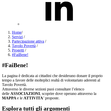
Home
/
Servizi
/
Partecipazione attiva
/
Tavolo Povertà
/
Progetti
/
#FaiBene!
#FaiBene!
La pagina è dedicata ai cittadini che desiderano donare il proprio
tempo a favore delle molteplici realtà di volontariato aderenti al
Tavolo Povertà.
Attraverso le diverse sezioni puoi consultare l’elenco
delle
ASSOCIAZIONI
, scoprire dove operano attraverso la
MAPPA
e le
ATTIVITA
’ proposte.
Esplora tutti gli argomenti