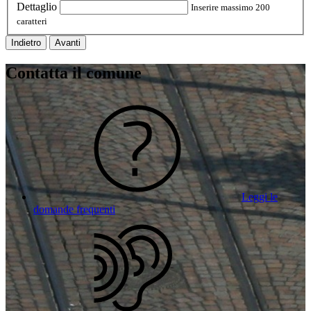
Dettaglio
Inserire massimo 200
caratteri
Indietro
Avanti
Contatta il comune
Leggi le
domande frequenti