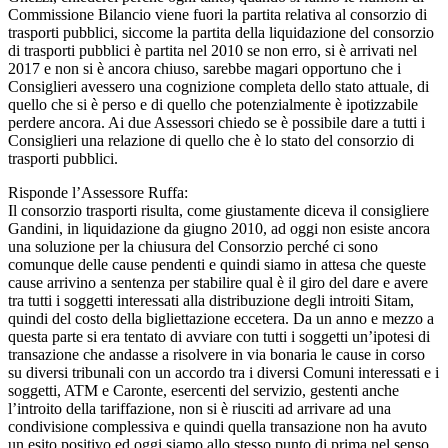
Commissione Bilancio viene fuori la partita relativa al consorzio di
trasporti pubblici, siccome la partita della liquidazione del consorzio
di trasporti pubblici è partita nel 2010 se non erro, si è arrivati nel
2017 e non si è ancora chiuso, sarebbe magari opportuno che i
Consiglieri avessero una cognizione completa dello stato attuale, di
quello che si è perso e di quello che potenzialmente è ipotizzabile
perdere ancora. Ai due Assessori chiedo se è possibile dare a tutti i
Consiglieri una relazione di quello che è lo stato del consorzio di
trasporti pubblici.
Risponde l’Assessore Ruffa:
Il consorzio trasporti risulta, come giustamente diceva il consigliere
Gandini, in liquidazione da giugno 2010, ad oggi non esiste ancora
una soluzione per la chiusura del Consorzio perché ci sono
comunque delle cause pendenti e quindi siamo in attesa che queste
cause arrivino a sentenza per stabilire qual è il giro del dare e avere
tra tutti i soggetti interessati alla distribuzione degli introiti Sitam,
quindi del costo della bigliettazione eccetera. Da un anno e mezzo a
questa parte si era tentato di avviare con tutti i soggetti un’ipotesi di
transazione che andasse a risolvere in via bonaria le cause in corso
su diversi tribunali con un accordo tra i diversi Comuni interessati e i
soggetti, ATM e Caronte, esercenti del servizio, gestenti anche
l’introito della tariffazione, non si è riusciti ad arrivare ad una
condivisione complessiva e quindi quella transazione non ha avuto
un esito positivo ed oggi siamo allo stesso punto di prima nel senso