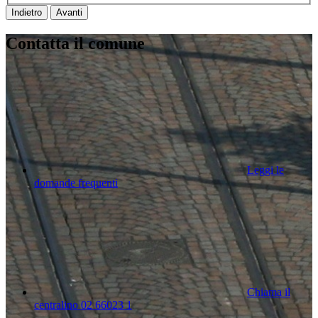
Indietro
Avanti
Contatta il comune
Leggi le
domande frequenti
Chiama il
centralino 02 66023 1