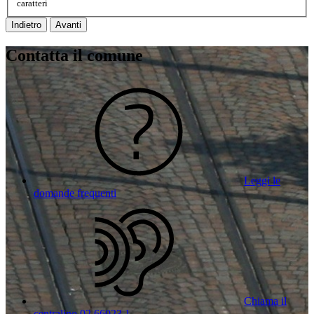
caratteri
Indietro
Avanti
Contatta il comune
Leggi le
domande frequenti
Chiama il
centralino 02 66023 1