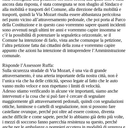
ancora data risposta, è stata consegnata se non sbaglio al Sindaco e
alla mobilità e trasporti del Comune, alla direzione della mobilità e
trasporti, quindi la Via Mozart risulta essere abbastanza pericolosa
nel punto vicino all’attraversamento pedonale, che poi porta al Parco
della Costituzione e in questo caso vorremmo sapere quanti incidenti
sono avvenuti negli ultimi tre anni e vorremmo capire insomma se
c’è la possibilità di potenziare la segnaletica orizzontale, se il
Comune ha intenzione di farlo, vista anche comunque la petizione,
l’altra petizione fatta dai cittadini della zona e vorremmo capire
appunto che azioni ha intenzione di intraprendere l’Amministrazione
comunale.
Risponde l’Assessore Ruffa:
Sulla sicurezza stradale di Via Mozart, è una via di grande
attraversamento, è una arteria importante della nostra città, non è
l’unica via che ha delle criticità, spesso legate al fatto che le auto
vanno molto veloce e non rispettano i limiti di velocità.
Adesso stiamo verificando in alcune vie importanti, siamo anche
intervenuti e la cosa che si può fare è cercare di segnalare
maggiormente gli attraversamenti pedonali, quindi con segnalazioni
ottiche, luminose o cartelli di segnalazione, non si possono fare
castellane ovunque, perché poi oltre ad essere costoso, diventa
anche difficile e come sapete, perché lo abbiamo già detto più volte,
i mezzi di soccorso fanno parecchia resistenza su questo, perché
anche per le ambulanze o pompieri eccetera in modalità di urgenza e