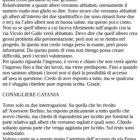
Relativamente a quanti alberi verranno abbattuti, onestamente il
numero esatto non glielo so dire. Sono sicuro che verranno abbattuti
gli alberi all’interno dei due spartitraffico (ne sono rimasti forse due
o tre), tra l’altro alberi non in buona salute, ma questo poco conto.
Non so se quell’albero a cui faceva riferimento sull’angolo con la
via Vicolo del Gallo verrà abbattuto. Devo dire che quell’albero crea
grossi problemi alla pavimentazione, però non so se rientra nel
progetto. In questo non credo venga preso in esame, però posso
informarmi. Da questo punto di vista non ritengo possa creare
difficoltà, però i tecnici valuteranno.
Per quanto riguarda l’ingresso, è ovvio e chiaro che non verrà aperto
l’ingresso fino a fine dei lavori, ma viene predisposto. Fino a quando
non saranno ultimati i lavori non si darà la possibilità di accesso
all’area in questione. Credo di aver risposto a tutto, ma se qualcosa
mi è sfuggita chiedete pure risposta scritta. Grazie.
CONSIGLIERE CATANIA
Torno solo su due interrogazioni. Su quella che ho rivolto
all’Assessore Berlino, ha risposto praticamente a tutto quello che
avevo chiesto, ma chiedo di rispondermi per iscritto per fornirmi la
parte relativa agli alberi che verranno tagliati e quali sono. Chiedo
soltanto questa parte che venga aggiunta per iscritto. Sul resto sono
soddisfatto.
Volevo capire se a questo punto l’apertura dell’accesso da via Frova