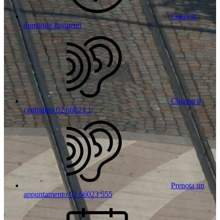
Leggi le
domande frequenti
Chiama il
centralino 02 66023 1
Prenota un
appuntamento 02 66023 555