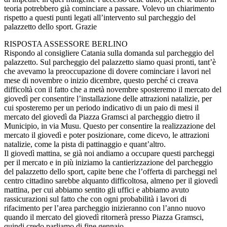
teoria potrebbero già cominciare a passare. Volevo un chiarimento
rispetto a questi punti legati all’intervento sul parcheggio del
palazzetto dello sport. Grazie
RISPOSTA ASSESSORE BERLINO
Rispondo al consigliere Catania sulla domanda sul parcheggio del
palazzetto. Sul parcheggio del palazzetto siamo quasi pronti, tant’è
che avevamo la preoccupazione di dovere cominciare i lavori nel
mese di novembre o inizio dicembre, questo perché ci creava
difficoltà con il fatto che a metà novembre sposteremo il mercato del
giovedì per consentire l’installazione delle attrazioni natalizie, per
cui sposteremo per un periodo indicativo di un paio di mesi il
mercato del giovedì da Piazza Gramsci al parcheggio dietro il
Municipio, in via Musu. Questo per consentire la realizzazione del
mercato il giovedì e poter posizionare, come dicevo, le attrazioni
natalizie, come la pista di pattinaggio e quant’altro.
Il giovedì mattina, se già noi andiamo a occupare questi parcheggi
per il mercato e in più iniziamo la cantierizzazione del parcheggio
del palazzetto dello sport, capite bene che l’offerta di parcheggi nel
centro cittadino sarebbe alquanto difficoltosa, almeno per il giovedì
mattina, per cui abbiamo sentito gli uffici e abbiamo avuto
rassicurazioni sul fatto che con ogni probabilità i lavori di
rifacimento per l’area parcheggio inizieranno con l’anno nuovo
quando il mercato del giovedì ritornerà presso Piazza Gramsci,
quindi credo parliamo di fine gennaio.