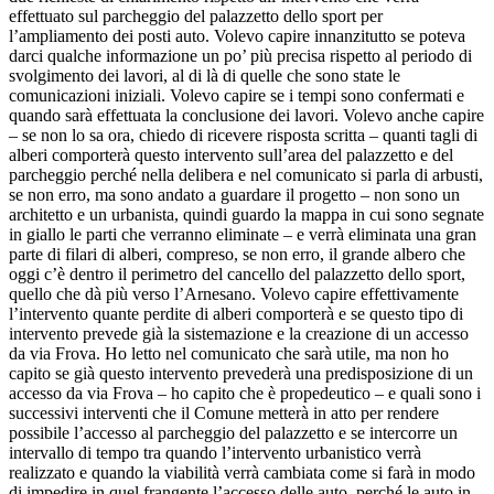
effettuato sul parcheggio del palazzetto dello sport per
l’ampliamento dei posti auto. Volevo capire innanzitutto se poteva
darci qualche informazione un po’ più precisa rispetto al periodo di
svolgimento dei lavori, al di là di quelle che sono state le
comunicazioni iniziali. Volevo capire se i tempi sono confermati e
quando sarà effettuata la conclusione dei lavori. Volevo anche capire
– se non lo sa ora, chiedo di ricevere risposta scritta – quanti tagli di
alberi comporterà questo intervento sull’area del palazzetto e del
parcheggio perché nella delibera e nel comunicato si parla di arbusti,
se non erro, ma sono andato a guardare il progetto – non sono un
architetto e un urbanista, quindi guardo la mappa in cui sono segnate
in giallo le parti che verranno eliminate – e verrà eliminata una gran
parte di filari di alberi, compreso, se non erro, il grande albero che
oggi c’è dentro il perimetro del cancello del palazzetto dello sport,
quello che dà più verso l’Arnesano. Volevo capire effettivamente
l’intervento quante perdite di alberi comporterà e se questo tipo di
intervento prevede già la sistemazione e la creazione di un accesso
da via Frova. Ho letto nel comunicato che sarà utile, ma non ho
capito se già questo intervento prevederà una predisposizione di un
accesso da via Frova – ho capito che è propedeutico – e quali sono i
successivi interventi che il Comune metterà in atto per rendere
possibile l’accesso al parcheggio del palazzetto e se intercorre un
intervallo di tempo tra quando l’intervento urbanistico verrà
realizzato e quando la viabilità verrà cambiata come si farà in modo
di impedire in quel frangente l’accesso delle auto, perché le auto in