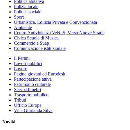
Politica abitativa
Polizia locale
Politica sociale
Sport
Urbanistica, Edilizia Privata e Convenzionata
Ambiente
Centro Antiviolenza VeNuS, Verso Nuove Strade
Civica Scuola di Musica
Commercio e Suap
Comunicazione istituzionale
Il Pertini
Lavori pubblici
Lavoro
Pagine giovani ed Eurodesk
Partecipazione attiva
Patrimonio culturale
Servizi funebri
Trasporto pubblico
Tributi
Ufficio Europa
Villa Ghirlanda Silva
Novità