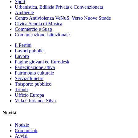
Sport
Urbanistica, Edilizia Privata e Convenzionata
Ambiente
Centro Antiviolenza VeNuS, Verso Nuove Strade
Civica Scuola di Musica
Commercio e Suap
Comunicazione istituzionale
Il Pertini
Lavori pubblici
Lavoro
Pagine giovani ed Eurodesk
Partecipazione attiva
Patrimonio culturale
Servizi funebri
Trasporto pubblico
Tributi
Ufficio Europa
Villa Ghirlanda Silva
Novità
Notizie
Comunicati
Avvisi