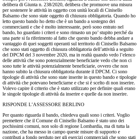
delibera di Giunta n. 238/2020, delibera che promuove una misura
per sostenere le attività in oggetto con unità locali di Cinisello
Balsamo che sono state oggetto di chiusura obbligatoria. Quando ho
letto questo bando ho detto che è un bando a sostegno dei
commercianti e che è molto interessante, però sono entrato nel
bando, ho guardato i criteri e sono rimasto un po’ stupito perché da
una parte si fa riferimento al fatto che questo bando debba andare a
vantaggio di quei soggetti operanti sul territorio di Cinisello Balsamo
che sono stati oggetto di chiusura obbligatoria dell’attività a seguito
del DPCM del 3 novembre 2020, ma in realtà quando vedo l’elenco
delle attività che sono potenzialmente beneficiarie vedo che non ci
sono tutte le attività potenzialmente beneficiarie, ovvero che non
hanno subito la chiusura obbligatoria durante il DPCM. Ci sono
tipologie di attività che sono state inserite in questo bando e tipologie
di attività che potevano beneficiarne e che si è scelto di non inserire.
Volevo capire il criterio che è stato utilizzato per definire quali erano
le singole tipologie di attività da inserire e quelle da non inserire.
RISPONDE L’ASSESSORE BERLINO
Per quanto riguarda il bando, chiedeva quali sono i criteri. Voglio
premettere che il Comune di Cinisello Balsamo è stato uno dei
pochissimi comuni, non solo di regione Lombardia, ma di tutta la
nazione, che ha messo in campo queste misure di supporto e
contributi a fondo perduto per gli esercizi commerciali che sono stati