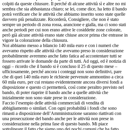
colpiti da queste chiusure. Il perché di alcune attività sì e altre no mi
sembra che sia abbastanza chiaro; se lei, come dice, ha letto il bando
potrà verificare che le attività che abbiamo inserito sono state quelle
davvero più penalizzate. Ricorderà, Consigliere, che non è stato
sempre un periodo di zona rossa, arancione e gialla, ma ci sono stati
anche periodi per cui non erano attive le cosiddette zone colorate,
però già alcune attività erano state chiuse ancor prima che entrasse in
vigore la colorazione della chiusura.
Noi abbiamo messo a bilancio 140 mila euro e con i numeri che
avevamo rispetto alle attività che avevamo preso in considerazione
probabilmente avremmo anche fatto fatica ad accontentare tutti se
fossero arrivate le domande da parte di tutti. Ad oggi, ed è notizia di
oggi – ricordo che il bando si è concluso il 25 di questo mese –
ufficiosamente, perché ancora i conteggi non sono definitivi, pare
che di quei 140 mila euro le richieste pervenute ammontino a circa
60 mila euro, per cui restano evidentemente ancora diversi fondi a
disposizione e questo ci permetterà, così come peraltro previsto nel
bando, di poter riaprire il bando anche a quelle attività che
inizialmente non sono state prese in considerazione.
Faccio l’esempio delle attività commerciali di vendita di
abbigliamento o similari. Con ogni probabilità i fondi che sono
rimasti a disposizione dell’Amministrazione saranno riattivati con
una prosecuzione del bando anche per le attività non prese in
considerazione nella prima fase di questo bando. Mi piace
sottolineare il fatto che siamo uno dei pochi comuni che ha fatto