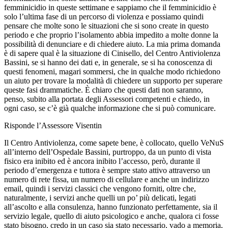
femminicidio in queste settimane e sappiamo che il femminicidio è
solo l’ultima fase di un percorso di violenza e possiamo quindi
pensare che molte sono le situazioni che si sono create in questo
periodo e che proprio l’isolamento abbia impedito a molte donne la
possibilità di denunciare e di chiedere aiuto. La mia prima domanda
è di sapere qual è la situazione di Cinisello, del Centro Antiviolenza
Bassini, se si hanno dei dati e, in generale, se si ha conoscenza di
questi fenomeni, magari sommersi, che in qualche modo richiedono
un aiuto per trovare la modalità di chiedere un supporto per superare
queste fasi drammatiche. È chiaro che questi dati non saranno,
penso, subito alla portata degli Assessori competenti e chiedo, in
ogni caso, se c’è già qualche informazione che si può comunicare.
Risponde l’Assessore Visentin
Il Centro Antiviolenza, come sapete bene, è collocato, quello VeNuS
all’interno dell’Ospedale Bassini, purtroppo, da un punto di vista
fisico era inibito ed è ancora inibito l’accesso, però, durante il
periodo d’emergenza e tuttora è sempre stato attivo attraverso un
numero di rete fissa, un numero di cellulare e anche un indirizzo
email, quindi i servizi classici che vengono forniti, oltre che,
naturalmente, i servizi anche quelli un po’ più delicati, legati
all’ascolto e alla consulenza, hanno funzionato perfettamente, sia il
servizio legale, quello di aiuto psicologico e anche, qualora ci fosse
stato bisogno, credo in un caso sia stato necessario, vado a memoria,