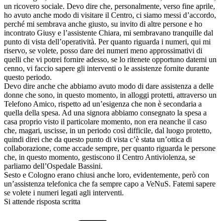
un ricovero sociale. Devo dire che, personalmente, verso fine aprile,
ho avuto anche modo di visitare il Centro, ci siamo messi d’accordo,
perché mi sembrava anche giusto, su invito di altre persone e ho
incontrato Giusy e l’assistente Chiara, mi sembravano tranquille dal
punto di vista dell’operatività. Per quanto riguarda i numeri, qui mi
riservo, se volete, posso dare dei numeri meno approssimativi di
quelli che vi potrei fornire adesso, se lo ritenete opportuno datemi un
cenno, vi faccio sapere gli interventi o le assistenze fornite durante
questo periodo.
Devo dire anche che abbiamo avuto modo di dare assistenza a delle
donne che sono, in questo momento, in alloggi protetti, attraverso un
Telefono Amico, rispetto ad un’esigenza che non è secondaria a
quella della spesa. Ad una signora abbiamo consegnato la spesa a
casa proprio visto il particolare momento, non era neanche il caso
che, magari, uscisse, in un periodo così difficile, dal luogo protetto,
quindi direi che da questo punto di vista c’è stata un’ottica di
collaborazione, come accade sempre, per quanto riguarda le persone
che, in questo momento, gestiscono il Centro Antiviolenza, se
parliamo dell’Ospedale Bassini.
Sesto e Cologno erano chiusi anche loro, evidentemente, però con
un’assistenza telefonica che fa sempre capo a VeNuS. Fatemi sapere
se volete i numeri legati agli interventi.
Si attende risposta scritta