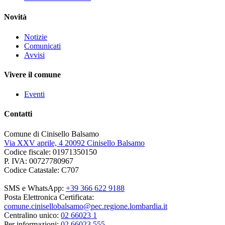
Novità
Notizie
Comunicati
Avvisi
Vivere il comune
Eventi
Contatti
Comune di Cinisello Balsamo
Via XXV aprile, 4 20092 Cinisello Balsamo
Codice fiscale: 01971350150
P. IVA: 00727780967
Codice Catastale: C707
SMS e WhatsApp:
+39 366 622 9188
Posta Elettronica Certificata:
comune.cinisellobalsamo@pec.regione.lombardia.it
Centralino unico:
02 66023 1
Per informazioni:
02 66023 555