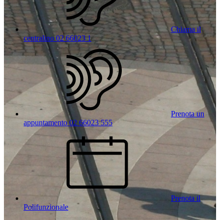
Chiama il
centralino 02 66023 1
Prenota un
appuntamento 02 66023 555
Prenota il
Polifunzionale