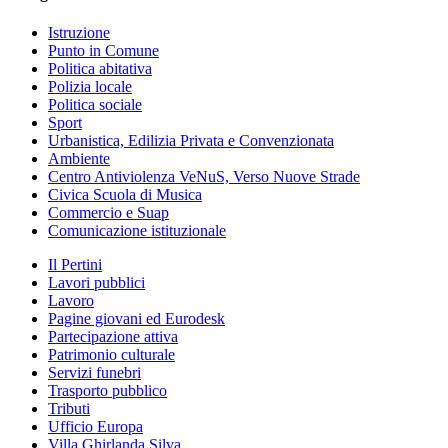
Istruzione
Punto in Comune
Politica abitativa
Polizia locale
Politica sociale
Sport
Urbanistica, Edilizia Privata e Convenzionata
Ambiente
Centro Antiviolenza VeNuS, Verso Nuove Strade
Civica Scuola di Musica
Commercio e Suap
Comunicazione istituzionale
Il Pertini
Lavori pubblici
Lavoro
Pagine giovani ed Eurodesk
Partecipazione attiva
Patrimonio culturale
Servizi funebri
Trasporto pubblico
Tributi
Ufficio Europa
Villa Ghirlanda Silva