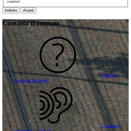
caratteri
Indietro
Avanti
Contatta il comune
Leggi le
domande frequenti
Chiama il
centralino 02 66023 1