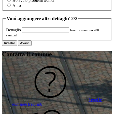
Ho avuto problemi tecnici
Altro
Vuoi aggiungere altri dettagli?
2/2
Dettaglio
Inserire massimo 200
caratteri
Indietro
Avanti
Contatta il comune
Leggi le
domande frequenti