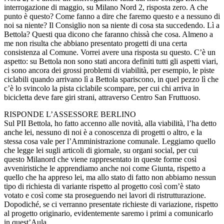
interrogazione di maggio, su Milano Nord 2, risposta zero. A che
punto è questo? Come fanno a dire che faremo questo e a nessuno di
noi sa niente? Il Consiglio non sa niente di cosa sta succedendo. Lì a
Bettola? Questi qua dicono che faranno chissà che cosa. Almeno a
me non risulta che abbiano presentato progetti di una certa
consistenza al Comune. Vorrei avere una risposta su questo. C’è un
aspetto: su Bettola non sono stati ancora definiti tutti gli aspetti viari,
ci sono ancora dei grossi problemi di viabilità, per esempio, le piste
ciclabili quando arrivano lì a Bettola spariscono, in quel pezzo lì che
c’è lo svincolo la pista ciclabile scompare, per cui chi arriva in
bicicletta deve fare giri strani, attraverso Centro San Fruttuoso.
RISPONDE L’ASSESSORE BERLINO
Sul PII Bettola, ho fatto accenno alle novità, alla viabilità, l’ha detto
anche lei, nessuno di noi è a conoscenza di progetti o altro, e la
stessa cosa vale per l’Amministrazione comunale. Leggiamo quello
che legge lei sugli articoli di giornale, su organi social, per cui
questo Milanord che viene rappresentato in queste forme così
avveniristiche le apprendiamo anche noi come Giunta, rispetto a
quello che ha appreso lei, ma allo stato di fatto non abbiamo nessun
tipo di richiesta di variante rispetto al progetto così com’è stato
votato e così come sta proseguendo nei lavori di ristrutturazione.
Dopodiché, se ci verranno presentate richieste di variazione, rispetto
al progetto originario, evidentemente saremo i primi a comunicarlo
in quest’Aula.