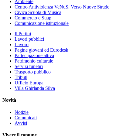
Ambiente
Centro Antiviolenza VeNuS, Verso Nuove Strade
Civica Scuola di Musica
Commercio e Suap
Comunicazione istituzionale
Il Pertini
Lavori pubblici
Lavoro
Pagine giovani ed Eurodesk
Partecipazione attiva
Patrimonio culturale
Servizi funebri
Trasporto pubblico
Tributi
Ufficio Europa
Villa Ghirlanda Silva
Novità
Notizie
Comunicati
Avvisi
Vivere il comune