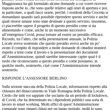
Maggioranza ha già formulato alcune domande a cui vorrei ricevere
risposta anche io, che sono quelle relative agli orari di apertura e poi,
in particolare, a quali fasce orarie, perché, i residenti della Crocetta si
domandano quando sarà possibile riprendere questo servizio e anche
quali risorse umane sono state destinate a questo servizio, insomma,
ci piacerebbe sapere il progetto di questo presidio come si sta
alimentando e come, anche in un momento successivo
all’emergenza Covid, possa tornare ad essere un presidio efficace.
Ricordo, tra l’altro, che nella presentazione annuale, la Polizia
Locale aveva sostenuto che questo presidio aveva anche un po’
avuto il compito di rispondere a molte domande di cittadini stranieri
rispetto a temi come il lavoro e la presentazione dei documenti
all’Amministrazione, quindi sarebbe interessante capire qual è il
ruolo che riconosciamo a questo presidio e come possiamo, in
qualche modo, sostenerlo, cioè come l’Amministrazione intende
sostenerlo.
RISPONDE L’ASSESSORE BERLINO
Sulla sezione staccata della Polizia Locale, informazioni rispetto alla
chiusura del distaccamento in Viale Romagna della Polizia Locale.
Credo che tutti voi sappiate che usciamo da un periodo di lockdown,
di Covid, che ha determinato tra i dipendenti pubblici una sorta di
lavoro in smart working. Molti uffici di quest’Amministrazione
comunale sono rimasti chiusi per un lungo periodo, molti lo sono