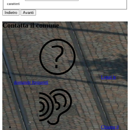
caratteri
Indietro
Avanti
Contatta il comune
Leggi le
domande frequenti
Chiama il