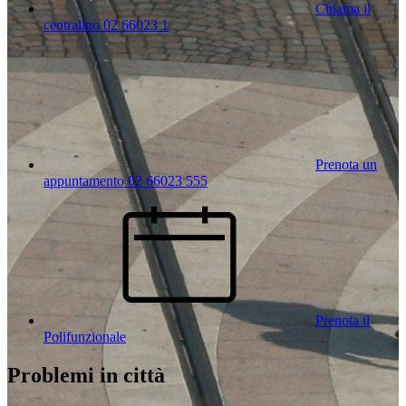
Chiama il
centralino 02 66023 1
Prenota un
appuntamento 02 66023 555
Prenota il
Polifunzionale
Problemi in città