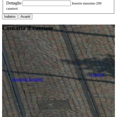
Dettaglio
Inserire massimo 200
caratteri
Indietro
Avanti
Contatta il comune
Leggi le
domande frequenti