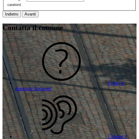
caratteri
Indietro
Avanti
Contatta il comune
Leggi le
domande frequenti
Chiama il