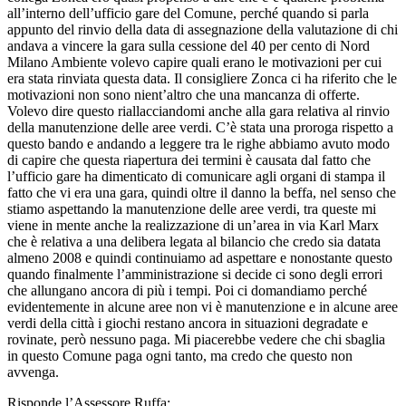
all’interno dell’ufficio gare del Comune, perché quando si parla
appunto del rinvio della data di assegnazione della valutazione di chi
andava a vincere la gara sulla cessione del 40 per cento di Nord
Milano Ambiente volevo capire quali erano le motivazioni per cui
era stata rinviata questa data. Il consigliere Zonca ci ha riferito che le
motivazioni non sono nient’altro che una mancanza di offerte.
Volevo dire questo riallacciandomi anche alla gara relativa al rinvio
della manutenzione delle aree verdi. C’è stata una proroga rispetto a
questo bando e andando a leggere tra le righe abbiamo avuto modo
di capire che questa riapertura dei termini è causata dal fatto che
l’ufficio gare ha dimenticato di comunicare agli organi di stampa il
fatto che vi era una gara, quindi oltre il danno la beffa, nel senso che
stiamo aspettando la manutenzione delle aree verdi, tra queste mi
viene in mente anche la realizzazione di un’area in via Karl Marx
che è relativa a una delibera legata al bilancio che credo sia datata
almeno 2008 e quindi continuiamo ad aspettare e nonostante questo
quando finalmente l’amministrazione si decide ci sono degli errori
che allungano ancora di più i tempi. Poi ci domandiamo perché
evidentemente in alcune aree non vi è manutenzione e in alcune aree
verdi della città i giochi restano ancora in situazioni degradate e
rovinate, però nessuno paga. Mi piacerebbe vedere che chi sbaglia
in questo Comune paga ogni tanto, ma credo che questo non
avvenga.
Risponde l’Assessore Ruffa: