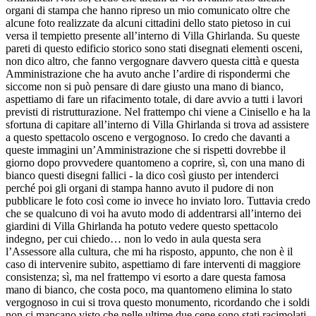
organi di stampa che hanno ripreso un mio comunicato oltre che
alcune foto realizzate da alcuni cittadini dello stato pietoso in cui
versa il tempietto presente all’interno di Villa Ghirlanda. Su queste
pareti di questo edificio storico sono stati disegnati elementi osceni,
non dico altro, che fanno vergognare davvero questa città e questa
Amministrazione che ha avuto anche l’ardire di rispondermi che
siccome non si può pensare di dare giusto una mano di bianco,
aspettiamo di fare un rifacimento totale, di dare avvio a tutti i lavori
previsti di ristrutturazione. Nel frattempo chi viene a Cinisello e ha la
sfortuna di capitare all’interno di Villa Ghirlanda si trova ad assistere
a questo spettacolo osceno e vergognoso. Io credo che davanti a
queste immagini un’Amministrazione che si rispetti dovrebbe il
giorno dopo provvedere quantomeno a coprire, sì, con una mano di
bianco questi disegni fallici - la dico così giusto per intenderci
perché poi gli organi di stampa hanno avuto il pudore di non
pubblicare le foto così come io invece ho inviato loro. Tuttavia credo
che se qualcuno di voi ha avuto modo di addentrarsi all’interno dei
giardini di Villa Ghirlanda ha potuto vedere questo spettacolo
indegno, per cui chiedo… non lo vedo in aula questa sera
l’Assessore alla cultura, che mi ha risposto, appunto, che non è il
caso di intervenire subito, aspettiamo di fare interventi di maggiore
consistenza; sì, ma nel frattempo vi esorto a dare questa famosa
mano di bianco, che costa poco, ma quantomeno elimina lo stato
vergognoso in cui si trova questo monumento, ricordando che i soldi
non ci mancano visto che nelle ultime due cene sono stati racimolati