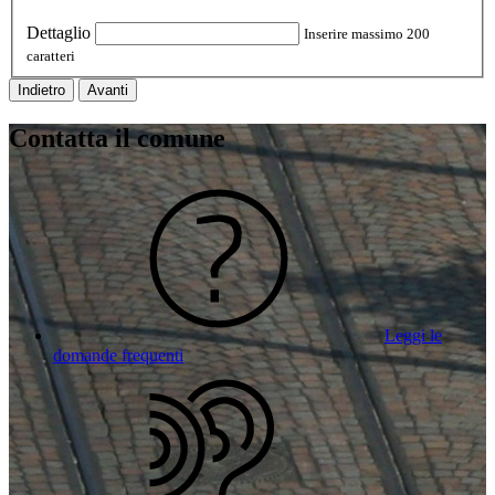
Dettaglio
Inserire massimo 200
caratteri
Indietro
Avanti
Contatta il comune
Leggi le
domande frequenti