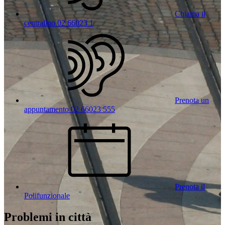
Chiama il
centralino 02 66023 1
Prenota un
appuntamento 02 66023 555
Prenota il
Polifunzionale
Problemi in città