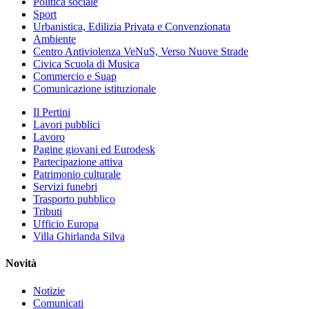
Politica sociale
Sport
Urbanistica, Edilizia Privata e Convenzionata
Ambiente
Centro Antiviolenza VeNuS, Verso Nuove Strade
Civica Scuola di Musica
Commercio e Suap
Comunicazione istituzionale
Il Pertini
Lavori pubblici
Lavoro
Pagine giovani ed Eurodesk
Partecipazione attiva
Patrimonio culturale
Servizi funebri
Trasporto pubblico
Tributi
Ufficio Europa
Villa Ghirlanda Silva
Novità
Notizie
Comunicati