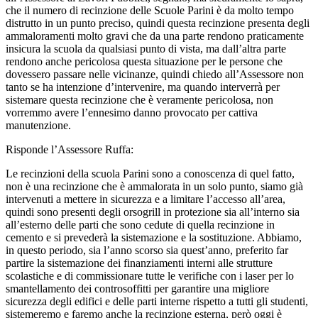
che il numero di recinzione delle Scuole Parini è da molto tempo
distrutto in un punto preciso, quindi questa recinzione presenta degli
ammaloramenti molto gravi che da una parte rendono praticamente
insicura la scuola da qualsiasi punto di vista, ma dall’altra parte
rendono anche pericolosa questa situazione per le persone che
dovessero passare nelle vicinanze, quindi chiedo all’Assessore non
tanto se ha intenzione d’intervenire, ma quando interverrà per
sistemare questa recinzione che è veramente pericolosa, non
vorremmo avere l’ennesimo danno provocato per cattiva
manutenzione.
Risponde l’Assessore Ruffa:
Le recinzioni della scuola Parini sono a conoscenza di quel fatto,
non è una recinzione che è ammalorata in un solo punto, siamo già
intervenuti a mettere in sicurezza e a limitare l’accesso all’area,
quindi sono presenti degli orsogrill in protezione sia all’interno sia
all’esterno delle parti che sono cedute di quella recinzione in
cemento e si prevederà la sistemazione e la sostituzione. Abbiamo,
in questo periodo, sia l’anno scorso sia quest’anno, preferito far
partire la sistemazione dei finanziamenti interni alle strutture
scolastiche e di commissionare tutte le verifiche con i laser per lo
smantellamento dei controsoffitti per garantire una migliore
sicurezza degli edifici e delle parti interne rispetto a tutti gli studenti,
sistemeremo e faremo anche la recinzione esterna, però oggi è