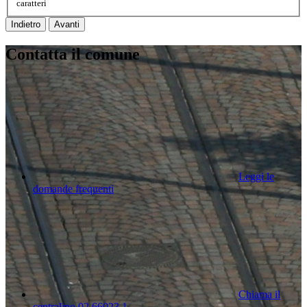
caratteri
Indietro
Avanti
Contatta il comune
Leggi le
domande frequenti
Chiama il
centralino 02 66023 1