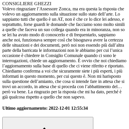
CONSIGLIERE GHEZZI
Volevo ringraziare l’Assessore Zonca, ma era questa la risposta che
volevo un aggiornamento sulla situazione sullo stato dell’arte. Lo
sappiamo tutti che quello è un AT, non è che ce lo dice lei adesso, e
soprattutto, forse guardi le domande che facciamo sono molto simili
a quelle che faceva un suo collega quando era in minoranza, non so
se lei ha avuto modo di conoscerlo e di frequentarlo, sappiamo
anche noi, funzionava sempre così che bisognava avere la certezza
delle situazioni e dei documenti, però noi non essendo più dall’altra
parte della barricata le informazioni non le abbiamo per cui l’unica
occasione è chiedere in Consiglio Comunale quando ci sono le
interrogazioni, chiede un aggiornamento. È ovvio che noi chiediamo
l’aggiornamento sulla base di quello che ci viene riferito e riportato.
Chiediamo conferma a voi che sicuramente siete i più esperti, i più
informati in questo momento, per cui questo è. Non mi harisposto
sulla questione dell’amianto, che cosa si intende fare in attesa che si
trovi un accordo, in attesa che si proceda con l’abbattimento del…
però va bene. La ringrazio per la risposta che mi ha dato, perché è
già qualcosa rispetto a quello che non sapevo.
Ultimo aggiornamento:
2022-12-01 12:55:34