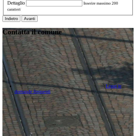
Dettaglio
Inserire massimo 200
caratteri
Indietro
Avanti
Contatta il comune
Leggi le
domande frequenti