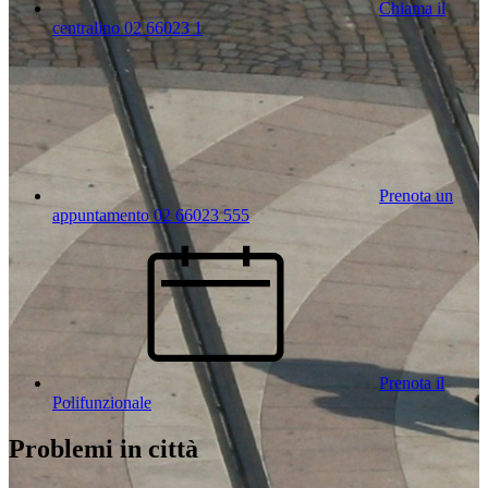
Chiama il
centralino 02 66023 1
Prenota un
appuntamento 02 66023 555
Prenota il
Polifunzionale
Problemi in città