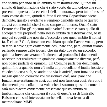
che stiamo parlando di un ambito di trasformazione. Quindi un
ambito di trasformazione che è stato votato da tutti coloro che sono
presenti in questa aula eccetto 1 della minoranza, però tutto il resto è
stato votato da tutti, quindi di fatto il cinema Copacabana viene
demolito, questo è evidente e vengono demolite anche le quattro
attività commerciali che ci sono sempre all’interno. Qual è stato
l’errore che l’ho già ripetuto mille volte? l’errore è stato quello di
accorpare più proprietà nello stesso ambito di rasformazione, basta
uno dei soggetti che non sia d’accordo e per quell’ambito lì non si
fa. È chiaro? Cioè, forse non era chiaro quando l’avete votato, però
di fatto si deve agire esattamente così, pare che, pare, quindi stiamo
parlando sempre delle ipotesi, che sia stato trovato un accordo,
quindi a breve arriveranno finalmente al protocollo i documenti
necessari per realizzare un qualcosa completamente diverso, però
non posso parlarle di opinioni. Un Comune parla per documenti,
quindi fino a quando non c’è nulla di protocollato, è inutile insistere
chiedendo cosa si fa, se andranno via le attività, non funziona così,
magari quando c’eravate voi funzionava così, anzi pare che
funzionasse esattamente così, con noi non funziona così. Servono i
documenti protocollati, una volta che ci saranno questi documenti
sarà mio piacere ovviamente presentare questo ambito di
trasformazione che cambierà il volto di quell’area di Cinisello
Balsamo che sarà interessata anche nella nuova fermata di
metropolitana MM5.