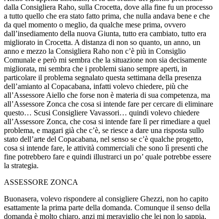
dalla Consigliera Raho, sulla Crocetta, dove alla fine fu un processo
a tutto quello che era stato fatto prima, che nulla andava bene e che
da quel momento o meglio, da qualche mese prima, ovvero
dall’insediamento della nuova Giunta, tutto era cambiato, tutto era
migliorato in Crocetta. A distanza di non so quanto, un anno, un
anno e mezzo la Consigliera Raho non c’è più in Consiglio
Comunale e però mi sembra che la situazione non sia decisamente
migliorata, mi sembra che i problemi siano sempre aperti, in
particolare il problema segnalato questa settimana della presenza
dell’amianto al Copacabana, infatti volevo chiedere, più che
all’Assessore Aiello che forse non è materia di sua competenza, ma
all’Assessore Zonca che cosa si intende fare per cercare di eliminare
questo… Scusi Consigliere Vavassori… quindi volevo chiedere
all’Assessore Zonca, che cosa si intende fare lì per rimediare a quel
problema, e magari già che c’è, se riesce a dare una risposta sullo
stato dell’arte del Copacabana, nel senso se c’è qualche progetto,
cosa si intende fare, le attività commerciali che sono lì presenti che
fine potrebbero fare e quindi illustrarci un po’ quale potrebbe essere
la strategia.
ASSESSORE ZONCA
Buonasera, volevo rispondere al consigliere Ghezzi, non ho capito
esattamente la prima parte della domanda. Comunque il senso della
domanda è molto chiaro, anzi mi meraviglio che lei non lo sappia,