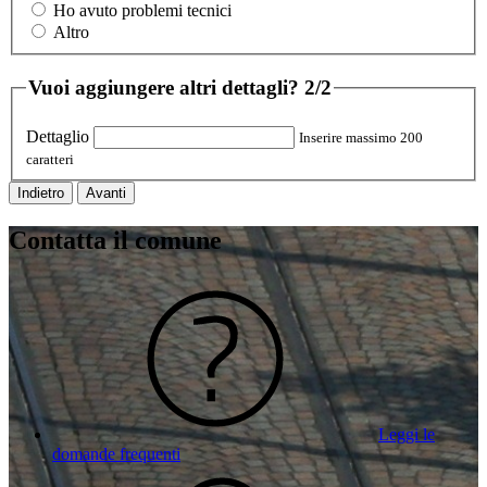
Ho avuto problemi tecnici
Altro
Vuoi aggiungere altri dettagli?
2/2
Dettaglio
Inserire massimo 200
caratteri
Indietro
Avanti
Contatta il comune
Leggi le
domande frequenti