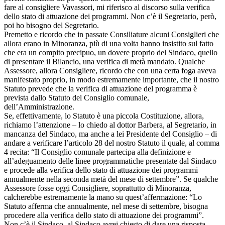
fare al consigliere Vavassori, mi riferisco al discorso sulla verifica
dello stato di attuazione dei programmi. Non c’è il Segretario, però,
poi ho bisogno del Segretario.
Premetto e ricordo che in passate Consiliature alcuni Consiglieri che
allora erano in Minoranza, più di una volta hanno insistito sul fatto
che era un compito precipuo, un dovere proprio del Sindaco, quello
di presentare il Bilancio, una verifica di metà mandato. Qualche
Assessore, allora Consigliere, ricordo che con una certa foga aveva
manifestato proprio, in modo estremamente importante, che il nostro
Statuto prevede che la verifica di attuazione del programma è
prevista dallo Statuto del Consiglio comunale,
dell’Amministrazione.
Se, effettivamente, lo Statuto è una piccola Costituzione, allora,
richiamo l’attenzione – lo chiedo al dottor Barbera, al Segretario, in
mancanza del Sindaco, ma anche a lei Presidente del Consiglio – di
andare a verificare l’articolo 28 del nostro Statuto il quale, al comma
4 recita: “Il Consiglio comunale partecipa alla definizione e
all’adeguamento delle linee programmatiche presentate dal Sindaco
e procede alla verifica dello stato di attuazione dei programmi
annualmente nella seconda metà del mese di settembre”. Se qualche
Assessore fosse oggi Consigliere, soprattutto di Minoranza,
calcherebbe estremamente la mano su quest’affermazione: “Lo
Statuto afferma che annualmente, nel mese di settembre, bisogna
procedere alla verifica dello stato di attuazione dei programmi”.
Non c’è il Sindaco, al Sindaco avrei chiesto di dare una risposta