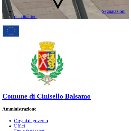
Segnalazioni
del cittadino
Comune di Cinisello Balsamo
Amministrazione
Organi di governo
Uffici