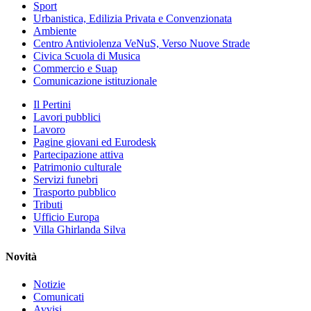
Sport
Urbanistica, Edilizia Privata e Convenzionata
Ambiente
Centro Antiviolenza VeNuS, Verso Nuove Strade
Civica Scuola di Musica
Commercio e Suap
Comunicazione istituzionale
Il Pertini
Lavori pubblici
Lavoro
Pagine giovani ed Eurodesk
Partecipazione attiva
Patrimonio culturale
Servizi funebri
Trasporto pubblico
Tributi
Ufficio Europa
Villa Ghirlanda Silva
Novità
Notizie
Comunicati
Avvisi