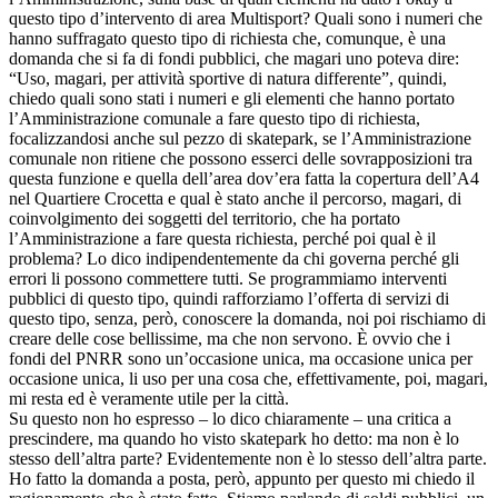
questo tipo d’intervento di area Multisport? Quali sono i numeri che
hanno suffragato questo tipo di richiesta che, comunque, è una
domanda che si fa di fondi pubblici, che magari uno poteva dire:
“Uso, magari, per attività sportive di natura differente”, quindi,
chiedo quali sono stati i numeri e gli elementi che hanno portato
l’Amministrazione comunale a fare questo tipo di richiesta,
focalizzandosi anche sul pezzo di skatepark, se l’Amministrazione
comunale non ritiene che possono esserci delle sovrapposizioni tra
questa funzione e quella dell’area dov’era fatta la copertura dell’A4
nel Quartiere Crocetta e qual è stato anche il percorso, magari, di
coinvolgimento dei soggetti del territorio, che ha portato
l’Amministrazione a fare questa richiesta, perché poi qual è il
problema? Lo dico indipendentemente da chi governa perché gli
errori li possono commettere tutti. Se programmiamo interventi
pubblici di questo tipo, quindi rafforziamo l’offerta di servizi di
questo tipo, senza, però, conoscere la domanda, noi poi rischiamo di
creare delle cose bellissime, ma che non servono. È ovvio che i
fondi del PNRR sono un’occasione unica, ma occasione unica per
occasione unica, li uso per una cosa che, effettivamente, poi, magari,
mi resta ed è veramente utile per la città.
Su questo non ho espresso – lo dico chiaramente – una critica a
prescindere, ma quando ho visto skatepark ho detto: ma non è lo
stesso dell’altra parte? Evidentemente non è lo stesso dell’altra parte.
Ho fatto la domanda a posta, però, appunto per questo mi chiedo il