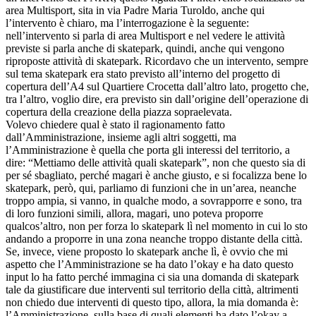
area Multisport, sita in via Padre Maria Turoldo, anche qui
l’intervento è chiaro, ma l’interrogazione è la seguente:
nell’intervento si parla di area Multisport e nel vedere le attività
previste si parla anche di skatepark, quindi, anche qui vengono
riproposte attività di skatepark. Ricordavo che un intervento, sempre
sul tema skatepark era stato previsto all’interno del progetto di
copertura dell’A4 sul Quartiere Crocetta dall’altro lato, progetto che,
tra l’altro, voglio dire, era previsto sin dall’origine dell’operazione di
copertura della creazione della piazza sopraelevata.
Volevo chiedere qual è stato il ragionamento fatto
dall’Amministrazione, insieme agli altri soggetti, ma
l’Amministrazione è quella che porta gli interessi del territorio, a
dire: “Mettiamo delle attività quali skatepark”, non che questo sia di
per sé sbagliato, perché magari è anche giusto, e si focalizza bene lo
skatepark, però, qui, parliamo di funzioni che in un’area, neanche
troppo ampia, si vanno, in qualche modo, a sovrapporre e sono, tra
di loro funzioni simili, allora, magari, uno poteva proporre
qualcos’altro, non per forza lo skatepark lì nel momento in cui lo sto
andando a proporre in una zona neanche troppo distante della città.
Se, invece, viene proposto lo skatepark anche lì, è ovvio che mi
aspetto che l’Amministrazione se ha dato l’okay e ha dato questo
input lo ha fatto perché immagina ci sia una domanda di skatepark
tale da giustificare due interventi sul territorio della città, altrimenti
non chiedo due interventi di questo tipo, allora, la mia domanda è:
l’Amministrazione, sulla base di quali elementi ha dato l’okay a