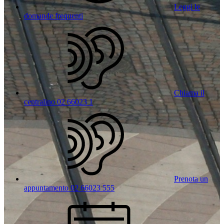
Leggi le
domande frequenti
Chiama il
centralino 02 66023 1
Prenota un
appuntamento 02 66023 555