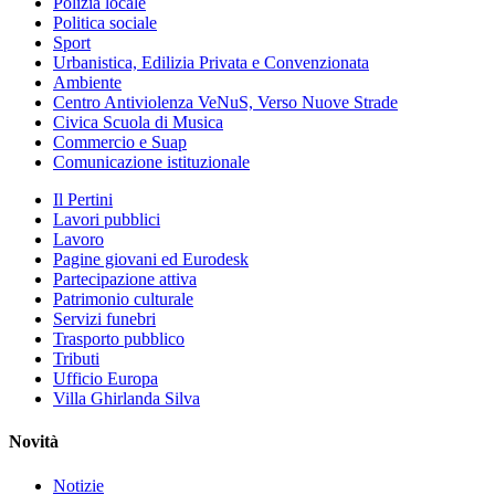
Polizia locale
Politica sociale
Sport
Urbanistica, Edilizia Privata e Convenzionata
Ambiente
Centro Antiviolenza VeNuS, Verso Nuove Strade
Civica Scuola di Musica
Commercio e Suap
Comunicazione istituzionale
Il Pertini
Lavori pubblici
Lavoro
Pagine giovani ed Eurodesk
Partecipazione attiva
Patrimonio culturale
Servizi funebri
Trasporto pubblico
Tributi
Ufficio Europa
Villa Ghirlanda Silva
Novità
Notizie