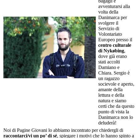
bagagli e
avventurarsi alla
volta della
Danimarca per
svolgere il
Servizio di
Volontariato
Europeo presso il
centro culturale
di Nykøbing
,
dove già erano
stati accolti
Damiano e
Chiara. Sergio è
un ragazzo
socievole e aperto,
amante della
lettura e della
natura e siamo
certi che da questo
punto di vista la
Danimarca non lo
deluderà!
Noi di Pagine Giovani lo abbiamo incontrato per chiedergli di
raccontarci/vi un po’ di sé
, spiegare i motivi che lo hanno spinto a