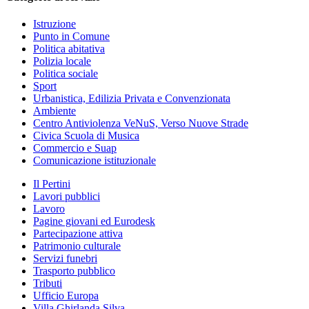
Istruzione
Punto in Comune
Politica abitativa
Polizia locale
Politica sociale
Sport
Urbanistica, Edilizia Privata e Convenzionata
Ambiente
Centro Antiviolenza VeNuS, Verso Nuove Strade
Civica Scuola di Musica
Commercio e Suap
Comunicazione istituzionale
Il Pertini
Lavori pubblici
Lavoro
Pagine giovani ed Eurodesk
Partecipazione attiva
Patrimonio culturale
Servizi funebri
Trasporto pubblico
Tributi
Ufficio Europa
Villa Ghirlanda Silva