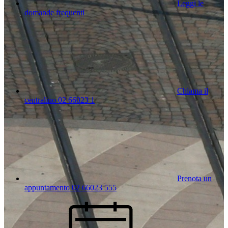
Leggi le
domande frequenti
Chiama il
centralino 02 66023 1
Prenota un
appuntamento 02 66023 555