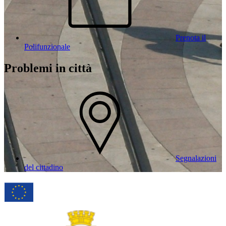
Prenota il
Polifunzionale
Problemi in città
Segnalazioni
del cittadino