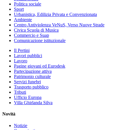
Politica sociale
Sport
Urbanistica, Edilizia Privata e Convenzionata
Ambiente
Centro Antiviolenza VeNuS, Verso Nuove Strade
Civica Scuola di Musica
Commercio e Suap
Comunicazione istituzionale
Il Pertini
Lavori pubblici
Lavoro
Pagine giovani ed Eurodesk
Partecipazione attiva
Patrimonio culturale
Servizi funebri
Trasporto pubblico
Tributi
Ufficio Europa
Villa Ghirlanda Silva
Novità
Notizie