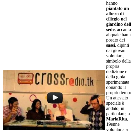
hanno
piantato un
albero di
ciliegio nel
giardino del
sede
, accanto
al quale han
posato dei
sassi
, dipinti
dai giovani
volontari,
simbolo della
propria
dedizione e
della gioia
sperimentata
donando il
proprio temp
Un attestato
speciale è
andato, in
particolare, a
MariaRita
,
19enne
volontaria a