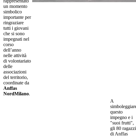
rappresentato
un momento
simbolico
importante per
ringraziare
tutti i giovani
che si sono
impegnati nel
corso
dell’anno
nelle attività
di volontariato
delle
associazioni
del territorio,
coordinate da
Anffas
NordMilano
.
A
simboleggiar
questo
impegno e i
"suoi frutti",
gli 80 ragazzi
di Anffas