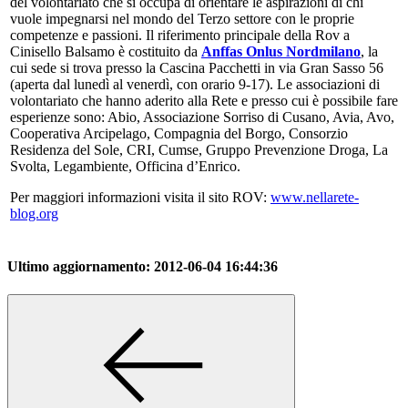
del volontariato che si occupa di orientare le aspirazioni di chi
vuole impegnarsi nel mondo del Terzo settore con le proprie
competenze e passioni. Il riferimento principale della Rov a
Cinisello Balsamo è costituito da
Anffas Onlus Nordmilano
, la
cui sede si trova presso la Cascina Pacchetti in via Gran Sasso 56
(aperta dal lunedì al venerdì, con orario 9-17). Le associazioni di
volontariato che hanno aderito alla Rete e presso cui è possibile fare
esperienze sono: Abio, Associazione Sorriso di Cusano, Avia, Avo,
Cooperativa Arcipelago, Compagnia del Borgo, Consorzio
Residenza del Sole, CRI, Cumse, Gruppo Prevenzione Droga, La
Svolta, Legambiente, Officina d’Enrico.
Per maggiori informazioni visita il sito ROV:
www.nellarete-
blog.org
Ultimo aggiornamento:
2012-06-04 16:44:36