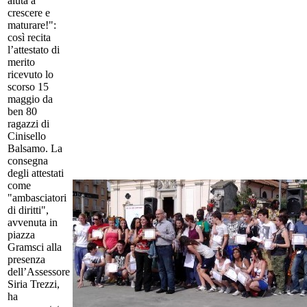
aiuta a
crescere e
maturare!":
così recita
l’attestato di
merito
ricevuto lo
scorso 15
maggio da
ben 80
ragazzi di
Cinisello
Balsamo. La
consegna
degli attestati
come
"ambasciatori
di diritti",
avvenuta in
piazza
Gramsci alla
presenza
dell’Assessore
Siria Trezzi,
ha