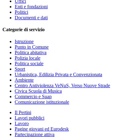
Uffici
Enti e fondazioni
Politici
Documenti e dati
Categorie di servizio
Istruzione
Punto in Comune
Politica abitativa
Polizia locale
Politica sociale
Sport
Urbanistica, Edilizia Privata e Convenzionata
Ambiente
Centro Antiviolenza VeNuS, Verso Nuove Strade
Civica Scuola di Musica
Commercio e Suap
Comunicazione istituzionale
Il Pertini
Lavori pubblici
Lavoro
Pagine giovani ed Eurodesk
Partecipazione attiva