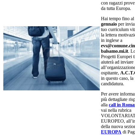
con ragazzi prove
da tutta Europa.
Hai tempo fino a
gennaio
per invia
tuo curriculum vit
la lettera motivaz
in inglese a
evs@comune.cini
balsamo.mi.it
. L
Progetti Europei t
aiuterà ad inviare
all’organizzazion
ospitante,
A.C.T.
in questo caso, la
candidatura.
Per avere informa
più dettagliate ris
alla
call in Roma
vai nella rubrica
VOLONTARIA
EUROPEO, all’in
della nuova sezio
EUROPA
di Pag