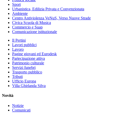
Sport
Urbanistica, Edilizia Privata e Convenzionata
Ambiente
Centro Antiviolenza VeNuS, Verso Nuove Strade
Civica Scuola di Musica
Commercio e Suap
Comunicazione istituzionale
Il Pertini
Lavori pubblici
Lavoro
Pagine giovani ed Eurodesk
Partecipazione attiva
Patrimonio culturale
Servizi funebri
Trasporto pubblico
Tributi
Ufficio Europa
Villa Ghirlanda Silva
Novità
Notizie
Comunicati