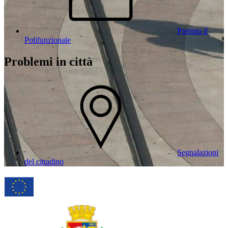
Prenota il
Polifunzionale
Problemi in città
Segnalazioni
del cittadino