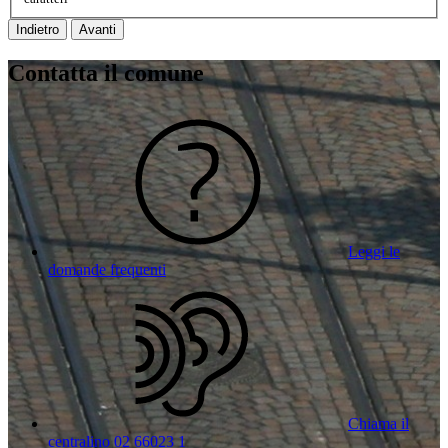
Indietro
Avanti
Contatta il comune
Leggi le
domande frequenti
Chiama il
centralino 02 66023 1