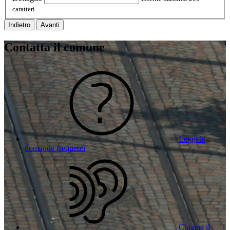
caratteri
Indietro
Avanti
Contatta il comune
Leggi le
domande frequenti
Chiama il