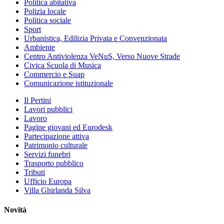
Politica abitativa
Polizia locale
Politica sociale
Sport
Urbanistica, Edilizia Privata e Convenzionata
Ambiente
Centro Antiviolenza VeNuS, Verso Nuove Strade
Civica Scuola di Musica
Commercio e Suap
Comunicazione istituzionale
Il Pertini
Lavori pubblici
Lavoro
Pagine giovani ed Eurodesk
Partecipazione attiva
Patrimonio culturale
Servizi funebri
Trasporto pubblico
Tributi
Ufficio Europa
Villa Ghirlanda Silva
Novità