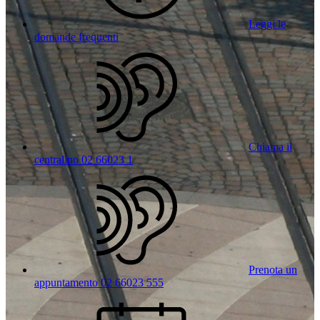
Leggi le
domande frequenti
Chiama il
centralino 02 66023 1
Prenota un
appuntamento 02 66023 555