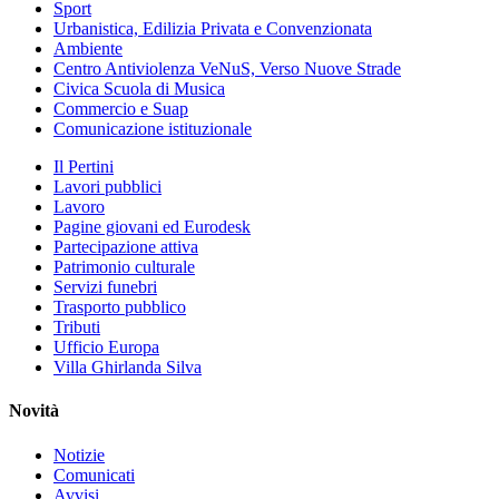
Sport
Urbanistica, Edilizia Privata e Convenzionata
Ambiente
Centro Antiviolenza VeNuS, Verso Nuove Strade
Civica Scuola di Musica
Commercio e Suap
Comunicazione istituzionale
Il Pertini
Lavori pubblici
Lavoro
Pagine giovani ed Eurodesk
Partecipazione attiva
Patrimonio culturale
Servizi funebri
Trasporto pubblico
Tributi
Ufficio Europa
Villa Ghirlanda Silva
Novità
Notizie
Comunicati
Avvisi