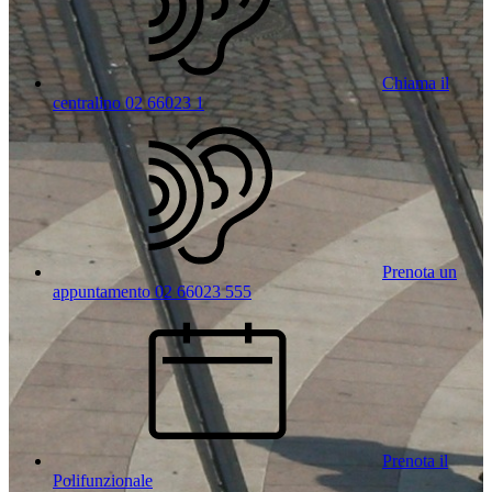
Chiama il
centralino 02 66023 1
Prenota un
appuntamento 02 66023 555
Prenota il
Polifunzionale