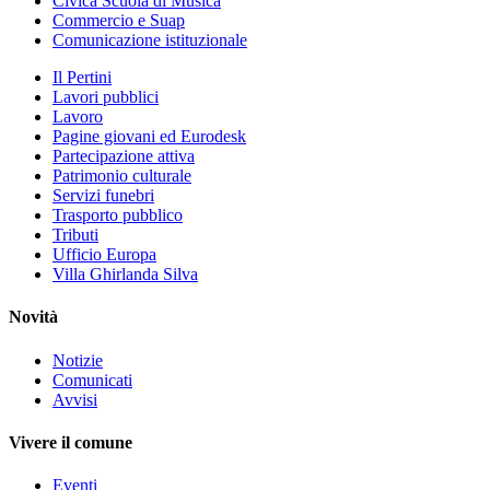
Civica Scuola di Musica
Commercio e Suap
Comunicazione istituzionale
Il Pertini
Lavori pubblici
Lavoro
Pagine giovani ed Eurodesk
Partecipazione attiva
Patrimonio culturale
Servizi funebri
Trasporto pubblico
Tributi
Ufficio Europa
Villa Ghirlanda Silva
Novità
Notizie
Comunicati
Avvisi
Vivere il comune
Eventi