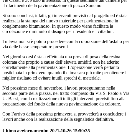
vie Casati e S. Paolo interessato in queste settimane dal cantiere per
il rifacimento della pavimentazione di piazza Soncino.
Si sono conclusi, infatti, gli interventi previsti dal progetto ed è stata
realizzata la stampa del nuovo materiale per pavimentazione in
conglomerato bituminoso. In questo modo viene facilitata la
circolazione e diminuito il disagio per i residenti e i cittadini.
Tuttavia non si è potuto procedere con la colorazione dell’asfalto per
via delle basse temperature presenti.
Nei giorni scorsi è stata effettuata una prova di posa della resina
colorata che proprio a causa dell’elevata umidità non ha aderito
correttamente alla pavimentazione. L’operazione verrà pertanto
posticipata in primavera quando il clima sarà più mite per ottenere il
miglior risultato ed evitare inutili sprechi di materiale.
Nel prossimo mese di novembre, i lavori proseguiranno nella
seconda parte della piazza, nel tratto compreso da Via S. Paolo a Via
U. Bassi, con la realizzazione di tutti gli interventi previsti fino alla
preparazione del fondo della nuova pavimentazione da colorare.
Con l’arrivo della prossima primavera si provvederà a concludere i
lavori anche con la realizzazione della segnaletica definitiva.
Ultimo aggiornamento:
2021-10-26 15:50:35