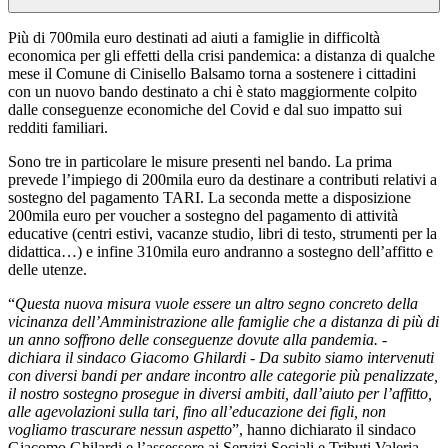
Più di 700mila euro destinati ad aiuti a famiglie in difficoltà
economica per gli effetti della crisi pandemica: a distanza di qualche
mese il Comune di Cinisello Balsamo torna a sostenere i cittadini
con un nuovo bando destinato a chi è stato maggiormente colpito
dalle conseguenze economiche del Covid e dal suo impatto sui
redditi familiari.
Sono tre in particolare le misure presenti nel bando. La prima
prevede l’impiego di 200mila euro da destinare a contributi relativi a
sostegno del pagamento TARI. La seconda mette a disposizione
200mila euro per voucher a sostegno del pagamento di attività
educative (centri estivi, vacanze studio, libri di testo, strumenti per la
didattica…) e infine 310mila euro andranno a sostegno dell’affitto e
delle utenze.
“
Questa nuova misura vuole essere un altro segno concreto della
vicinanza dell’Amministrazione alle famiglie che a distanza di più di
un anno soffrono delle conseguenze dovute alla pandemia. -
dichiara il sindaco Giacomo Ghilardi - Da subito siamo intervenuti
con diversi bandi per andare incontro alle categorie più penalizzate,
il nostro sostegno prosegue in diversi ambiti, dall’aiuto per l’affitto,
alle agevolazioni sulla tari, fino all’educazione dei figli, non
vogliamo trascurare nessun aspetto
”, hanno dichiarato il sindaco
Giacomo Ghilardi e l’assessore ai Servizi Sociali e Tributi Valeria