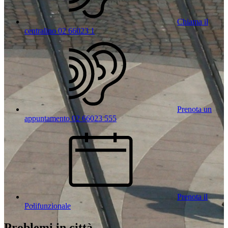
Chiama il
centralino 02 66023 1
Prenota un
appuntamento 02 66023 555
Prenota il
Polifunzionale
Problemi in città