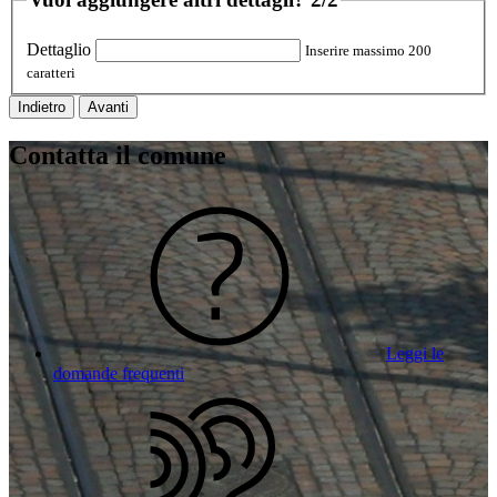
Dettaglio
Inserire massimo 200
caratteri
Indietro
Avanti
Contatta il comune
Leggi le
domande frequenti