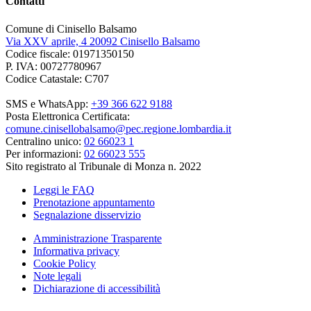
Contatti
Comune di Cinisello Balsamo
Via XXV aprile, 4 20092 Cinisello Balsamo
Codice fiscale: 01971350150
P. IVA: 00727780967
Codice Catastale: C707
SMS e WhatsApp:
+39 366 622 9188
Posta Elettronica Certificata:
comune.cinisellobalsamo@pec.regione.lombardia.it
Centralino unico:
02 66023 1
Per informazioni:
02 66023 555
Sito registrato al Tribunale di Monza n. 2022
Leggi le FAQ
Prenotazione appuntamento
Segnalazione disservizio
Amministrazione Trasparente
Informativa privacy
Cookie Policy
Note legali
Dichiarazione di accessibilità