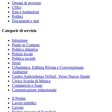
Organi di governo
Uffici
Enti e fondazioni
Politici
Documenti e dati
Categorie di servizio
Istruzione
Punto in Comune
Politica abitativa
Polizia locale
Politica sociale
Sport
Urbanistica, Edilizia Privata e Convenzionata
Ambiente
Centro Antiviolenza VeNuS, Verso Nuove Strade
Civica Scuola di Musica
Commercio e Suap
Comunicazione istituzionale
Il Pertini
Lavori pubblici
Lavoro
Pagine giovani ed Eurodesk