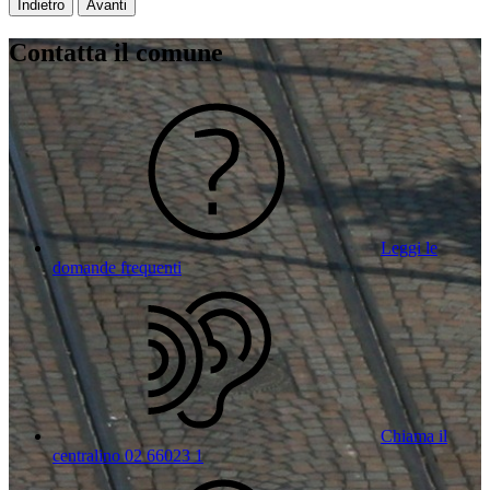
Indietro
Avanti
Contatta il comune
Leggi le
domande frequenti
Chiama il
centralino 02 66023 1