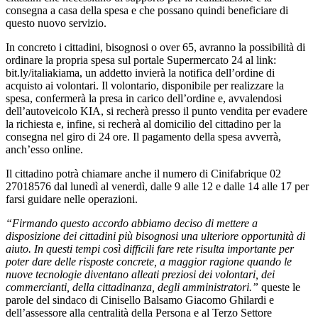
consegna a casa della spesa e che possano quindi beneficiare di
questo nuovo servizio.
In concreto i cittadini, bisognosi o over 65, avranno la possibilità di
ordinare la propria spesa sul portale Supermercato 24 al link:
bit.ly/italiakiama, un addetto invierà la notifica dell’ordine di
acquisto ai volontari. Il volontario, disponibile per realizzare la
spesa, confermerà la presa in carico dell’ordine e, avvalendosi
dell’autoveicolo KIA, si recherà presso il punto vendita per evadere
la richiesta e, infine, si recherà al domicilio del cittadino per la
consegna nel giro di 24 ore. Il pagamento della spesa avverrà,
anch’esso online.
Il cittadino potrà chiamare anche il numero di Cinifabrique 02
27018576 dal lunedì al venerdì, dalle 9 alle 12 e dalle 14 alle 17 per
farsi guidare nelle operazioni.
“Firmando questo accordo abbiamo deciso di mettere a
disposizione dei cittadini più bisognosi una ulteriore opportunità di
aiuto. In questi tempi così difficili fare rete risulta importante per
poter dare delle risposte concrete, a maggior ragione quando le
nuove tecnologie diventano alleati preziosi dei volontari, dei
commercianti, della cittadinanza, degli amministratori.”
queste le
parole del sindaco di Cinisello Balsamo Giacomo Ghilardi e
dell’assessore alla centralità della Persona e al Terzo Settore