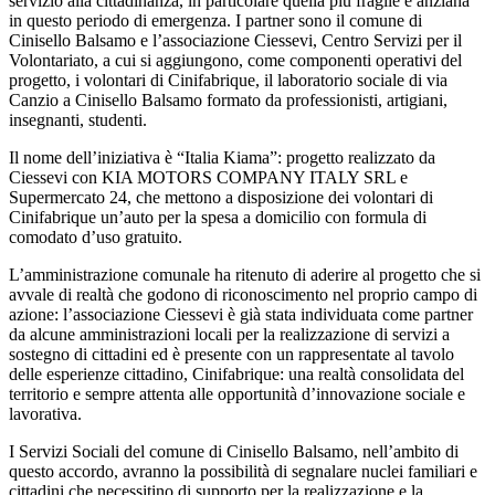
servizio alla cittadinanza, in particolare quella più fragile e anziana
in questo periodo di emergenza. I partner sono il comune di
Cinisello Balsamo e l’associazione Ciessevi, Centro Servizi per il
Volontariato, a cui si aggiungono, come componenti operativi del
progetto, i volontari di Cinifabrique, il laboratorio sociale di via
Canzio a Cinisello Balsamo formato da professionisti, artigiani,
insegnanti, studenti.
Il nome dell’iniziativa è “Italia Kiama”: progetto realizzato da
Ciessevi con KIA MOTORS COMPANY ITALY SRL e
Supermercato 24, che mettono a disposizione dei volontari di
Cinifabrique un’auto per la spesa a domicilio con formula di
comodato d’uso gratuito.
L’amministrazione comunale ha ritenuto di aderire al progetto che si
avvale di realtà che godono di riconoscimento nel proprio campo di
azione: l’associazione Ciessevi è già stata individuata come partner
da alcune amministrazioni locali per la realizzazione di servizi a
sostegno di cittadini ed è presente con un rappresentate al tavolo
delle esperienze cittadino, Cinifabrique: una realtà consolidata del
territorio e sempre attenta alle opportunità d’innovazione sociale e
lavorativa.
I Servizi Sociali del comune di Cinisello Balsamo, nell’ambito di
questo accordo, avranno la possibilità di segnalare nuclei familiari e
cittadini che necessitino di supporto per la realizzazione e la