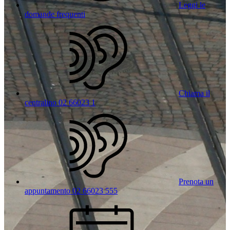
Leggi le
domande frequenti
Chiama il
centralino 02 66023 1
Prenota un
appuntamento 02 66023 555