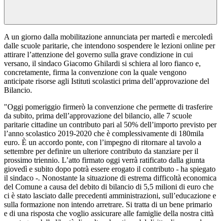
A un giorno dalla mobilitazione annunciata per martedì e mercoledì
dalle scuole paritarie, che intendono sospendere le lezioni online per
attirare l’attenzione del governo sulla grave condizione in cui
versano, il sindaco Giacomo Ghilardi si schiera al loro fianco e,
concretamente, firma la convenzione con la quale vengono
anticipate risorse agli Istituti scolastici prima dell’approvazione del
Bilancio.
"Oggi pomeriggio firmerò la convenzione che permette di trasferire
da subito, prima dell’approvazione del bilancio, alle 7 scuole
paritarie cittadine un contributo pari al 50% dell’importo previsto per
l’anno scolastico 2019-2020 che è complessivamente di 180mila
euro. È un accordo ponte, con l’impegno di ritornare al tavolo a
settembre per definire un ulteriore contributo da stanziare per il
prossimo triennio. L’atto firmato oggi verrà ratificato dalla giunta
giovedì e subito dopo potrà essere erogato il contributo - ha spiegato
il sindaco -. Nonostante la situazione di estrema difficoltà economica
del Comune a causa del debito di bilancio di 5,5 milioni di euro che
ci è stato lasciato dalle precedenti amministrazioni, sull’educazione e
sulla formazione non intendo arretrare. Si tratta di un bene primario
e di una risposta che voglio assicurare alle famiglie della nostra città