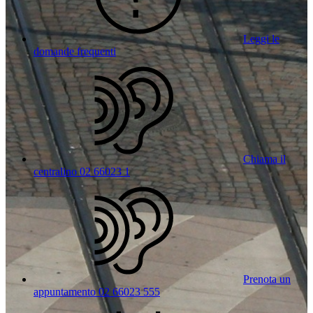
Leggi le
domande frequenti
Chiama il
centralino 02 66023 1
Prenota un
appuntamento 02 66023 555