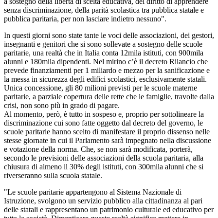
a sostegno della libertà di scelta educativa, del diritto di apprendere
senza discriminazione, della parità scolastica tra pubblica statale e
pubblica paritaria, per non lasciare indietro nessuno".
In questi giorni sono state tante le voci delle associazioni, dei gestori,
insegnanti e genitori che si sono sollevate a sostegno delle scuole
paritarie, una realtà che in Italia conta 12mila istituti, con 900mila
alunni e 180mila dipendenti. Nel mirino c’è il decreto Rilancio che
prevede finanziamenti per 1 miliardo e mezzo per la sanificazione e
la messa in sicurezza degli edifici scolastici, esclusivamente statali.
Unica concessione, gli 80 milioni previsti per le scuole materne
paritarie, a parziale copertura delle rette che le famiglie, travolte dalla
crisi, non sono più in grado di pagare.
Al momento, però, è tutto in sospeso e, proprio per sottolineare la
discriminazione cui sono fatte oggetto dal decreto del governo, le
scuole paritarie hanno scelto di manifestare il proprio dissenso nelle
stesse giornate in cui il Parlamento sarà impegnato nella discussione
e votazione della norma. Che, se non sarà modificata, porterà,
secondo le previsioni delle associazioni della scuola paritaria, alla
chiusura di almeno il 30% degli istituti, con 300mila alunni che si
riverseranno sulla scuola statale.
"Le scuole paritarie appartengono al Sistema Nazionale di
Istruzione, svolgono un servizio pubblico alla cittadinanza al pari
delle statali e rappresentano un patrimonio culturale ed educativo per