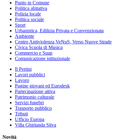
Punto in Comune
Politica abitativa
Polizia locale
Politica sociale
Sport
Urbanistica, Edilizia Privata e Convenzionata
Ambiente
Centro Antiviolenza VeNuS, Verso Nuove Strade
Civica Scuola di Musica
Commercio e Suap
Comunicazione istituzionale
Il Pertini
Lavori pubblici
Lavoro
Pagine giovani ed Eurodesk
Partecipazione attiva
Patrimonio culturale
Servizi funebri
Trasporto pubblico
Tributi
Ufficio Europa
Villa Ghirlanda Silva
Novità