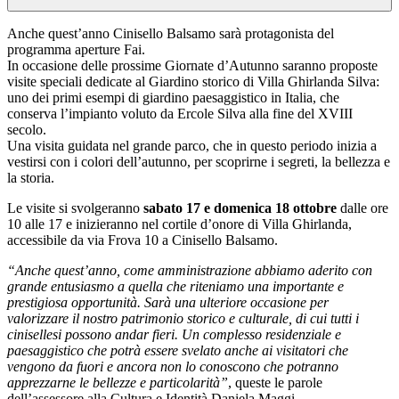
Anche quest’anno Cinisello Balsamo sarà protagonista del
programma aperture Fai.
In occasione delle prossime Giornate d’Autunno saranno proposte
visite speciali dedicate al Giardino storico di Villa Ghirlanda Silva:
uno dei primi esempi di giardino paesaggistico in Italia, che
conserva l’impianto voluto da Ercole Silva alla fine del XVIII
secolo.
Una visita guidata nel grande parco, che in questo periodo inizia a
vestirsi con i colori dell’autunno, per scoprirne i segreti, la bellezza e
la storia.
Le visite si svolgeranno
s
abato 17 e domenica 18 ottobre
dalle ore
10 alle 17 e inizieranno nel cortile d’onore di Villa Ghirlanda,
accessibile da via Frova 10 a Cinisello Balsamo.
“Anche quest’anno, come amministrazione abbiamo aderito con
grande entusiasmo a quella che riteniamo una importante e
prestigiosa opportunità. Sarà una ulteriore occasione per
valorizzare il nostro patrimonio storico e culturale, di cui tutti i
cinisellesi possono andar fieri. Un complesso residenziale e
paesaggistico che potrà essere svelato anche ai visitatori che
vengono da fuori e ancora non lo conoscono che potranno
apprezzarne le bellezze e particolarità”
, queste le parole
dell’assessore alla Cultura e Identità Daniela Maggi.