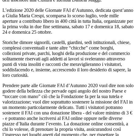
L’edizione 2020 delle Giornate FAI d’Autunno, dedicata quest’anno
a Giulia Maria Crespi, scomparsa lo scorso luglio, vede mille
aperture a contributo libero in 400 città in tutta Italia, organizzate per
la prima volta in due fine settimana, sabato 17 e domenica 18, sabato
24 e domenica 25 ottobre.
Storiche dimore signorili, castelli, giardini, sedi istituzionali, chiese,
complessi conventuali e tante altre “chicche” come borghi,
collezioni private, parchi, luoghi della produzione e del commercio
solitamente riservati agli addetti ai lavori si sveleranno attraverso
punti di vista insoliti e racconti che meraviglieranno i visitatori,
soddisfacendo e, insieme, accrescendo il loro desiderio di sapere, la
loro curiosità.
Prendere parte alle Giornate FAI d’Autunno 2020 vuol dire non solo
godere della bellezza che pervade ogni angolo del nostro Paese e
“toccare con mano” ciò che la Fondazione fa per la sua tutela e
valorizzazione; vuol dire soprattutto sostenere la missione del FAI in
un momento particolarmente delicato. Tutti i visitatori potranno
sostenere il FAI con una donazione libera - del valore minimo di 3 €
- e potranno anche iscriversi al FAI online oppure nelle diverse
piazze d’Italia durante l’evento. La donazione online consentirà, a
chi lo volesse, di prenotare la propria visita, assicurandosi così
l’ingresso nei luoghi aperti dal momento che, per rispettare la