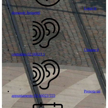
Leggi le
domande frequenti
Chiama il
centralino 02 66023 1
Prenota un
appuntamento 02 66023 555