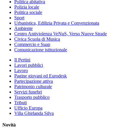
Politica abitativa
Polizia locale
Politica sociale
Sport
Urbanistica, Edilizia Privata e Convenzionata
Ambiente
Centro Antiviolenza VeNuS, Verso Nuove Strade
Civica Scuola di Musica
Commercio e Suap
Comunicazione istituzionale
Il Pertini
Lavori pubblici
Lavoro
Pagine giovani ed Eurodesk
Partecipazione attiva
Patrimonio culturale
Servizi funebri
Trasporto pubblico
Tributi
Ufficio Europa
Villa Ghirlanda Silva
Novità