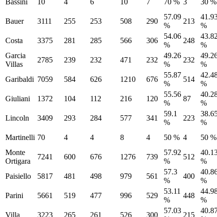
Bassini
10
4
6
10
7
70 %
3
30 %
57.09
41.9
Bauer
3111
255
253
508
290
213
%
%
54.06
43.8
Costa
3375
281
285
566
306
248
%
%
Garcia
49.26
49.2
2785
239
232
471
232
232
Villas
%
%
55.87
42.4
Garibaldi
7059
584
626
1210
676
514
%
%
55.56
40.2
Giuliani
1372
104
112
216
120
87
%
%
59.1
38.6
Lincoln
3409
293
284
577
341
223
%
%
Martinelli
70
4
4
8
4
50 %
4
50 %
Monte
57.92
40.1
7241
600
676
1276
739
512
Ortigara
%
%
57.3
40.8
Paisiello
5817
481
498
979
561
400
%
%
53.11
44.9
Parini
5661
519
477
996
529
448
%
%
57.03
40.8
Villa
3223
265
261
526
300
215