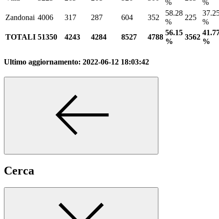
%
%
58.28
37.2
Zandonai
4006
317
287
604
352
225
%
%
56.15
41.7
TOTALI
51350
4243
4284
8527
4788
3562
%
%
Ultimo aggiornamento:
2022-06-12 18:03:42
Cerca