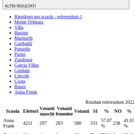
ALTRI RISULTATI
Riepilogo per scuola - referendum 1
Monte Ortigara
Villa
Bassini
Martinelli
Garibaldi
Paisiello
Parini
Zandonai
Garcia Villas
Giuliani
Lincoln
Costa
Bauer
Anna Frank
Risultati referendum 202
Votanti
Votanti
Scuola
Elettori
Votanti
SI
%
NO
%
maschi
femmine
Anna
57.07
41.0
4211
297
283
580
331
238
Frank
%
%