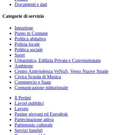
Documenti e dati
Categorie di servizio
Istruzione
Punto in Comune
Politica abitativa
Polizia locale
Politica sociale
Sport
Urbanistica, Edilizia Privata e Convenzionata
Ambiente
Centro Antiviolenza VeNuS, Verso Nuove Strade
Civica Scuola di Musica
Commercio e Suap
Comunicazione istituzionale
Il Pertini
Lavori pubblici
Lavoro
Pagine giovani ed Eurodesk
Partecipazione attiva
Patrimonio culturale
Servizi funebri