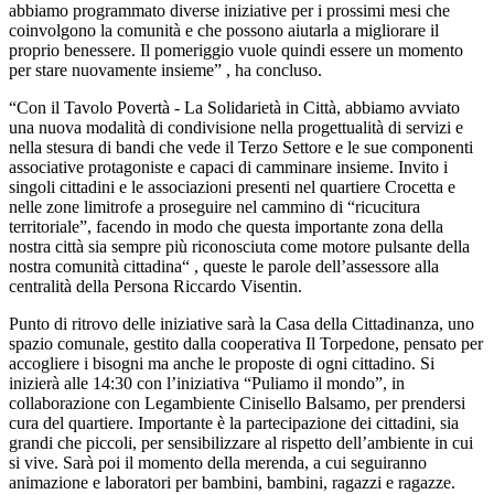
abbiamo programmato diverse iniziative per i prossimi mesi che
coinvolgono la comunità e che possono aiutarla a migliorare il
proprio benessere. Il pomeriggio vuole quindi essere un momento
per stare nuovamente insieme” , ha concluso.
“Con il Tavolo Povertà - La Solidarietà in Città, abbiamo avviato
una nuova modalità di condivisione nella progettualità di servizi e
nella stesura di bandi che vede il Terzo Settore e le sue componenti
associative protagoniste e capaci di camminare insieme. Invito i
singoli cittadini e le associazioni presenti nel quartiere Crocetta e
nelle zone limitrofe a proseguire nel cammino di “ricucitura
territoriale”, facendo in modo che questa importante zona della
nostra città sia sempre più riconosciuta come motore pulsante della
nostra comunità cittadina“ , queste le parole dell’assessore alla
centralità della Persona Riccardo Visentin.
Punto di ritrovo delle iniziative sarà la Casa della Cittadinanza, uno
spazio comunale, gestito dalla cooperativa Il Torpedone, pensato per
accogliere i bisogni ma anche le proposte di ogni cittadino. Si
inizierà alle 14:30 con l’iniziativa “Puliamo il mondo”, in
collaborazione con Legambiente Cinisello Balsamo, per prendersi
cura del quartiere. Importante è la partecipazione dei cittadini, sia
grandi che piccoli, per sensibilizzare al rispetto dell’ambiente in cui
si vive. Sarà poi il momento della merenda, a cui seguiranno
animazione e laboratori per bambini, bambini, ragazzi e ragazze.