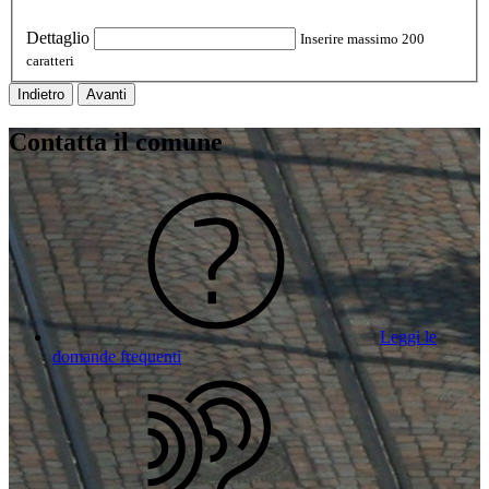
Dettaglio
Inserire massimo 200
caratteri
Indietro
Avanti
Contatta il comune
Leggi le
domande frequenti