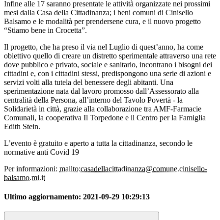
Infine alle 17 saranno presentate le attività organizzate nei prossimi
mesi dalla Casa della Cittadinanza; i beni comuni di Cinisello
Balsamo e le modalità per prendersene cura, e il nuovo progetto
“Stiamo bene in Crocetta”.
Il progetto, che ha preso il via nel Luglio di quest’anno, ha come
obiettivo quello di creare un distretto sperimentale attraverso una rete
dove pubblico e privato, sociale e sanitario, incontrano i bisogni dei
cittadini e, con i cittadini stessi, predispongono una serie di azioni e
servizi volti alla tutela del benessere degli abitanti. Una
sperimentazione nata dal lavoro promosso dall’Assessorato alla
centralità della Persona, all’interno del Tavolo Povertà - la
Solidarietà in città, grazie alla collaborazione tra AMF-Farmacie
Comunali, la cooperativa Il Torpedone e il Centro per la Famiglia
Edith Stein.
L’evento è gratuito e aperto a tutta la cittadinanza, secondo le
normative anti Covid 19
Per informazioni:
mailto:casadellacittadinanza@comune.cinisello-
balsamo.mi.it
Ultimo aggiornamento:
2021-09-29 10:29:13