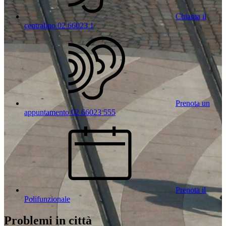
Chiama il
centralino 02 66023 1
Prenota un
appuntamento 02 66023 555
Prenota il
Polifunzionale
Problemi in città