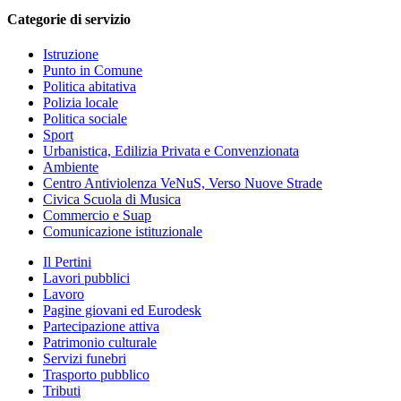
Categorie di servizio
Istruzione
Punto in Comune
Politica abitativa
Polizia locale
Politica sociale
Sport
Urbanistica, Edilizia Privata e Convenzionata
Ambiente
Centro Antiviolenza VeNuS, Verso Nuove Strade
Civica Scuola di Musica
Commercio e Suap
Comunicazione istituzionale
Il Pertini
Lavori pubblici
Lavoro
Pagine giovani ed Eurodesk
Partecipazione attiva
Patrimonio culturale
Servizi funebri
Trasporto pubblico
Tributi