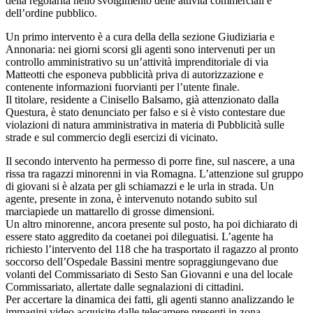
della regolarità nello svolgimento delle attività commerciali e
dell’ordine pubblico.
Un primo intervento è a cura della della sezione Giudiziaria e
Annonaria: nei giorni scorsi gli agenti sono intervenuti per un
controllo amministrativo su un’attività imprenditoriale di via
Matteotti che esponeva pubblicità priva di autorizzazione e
contenente informazioni fuorvianti per l’utente finale.
Il titolare, residente a Cinisello Balsamo, già attenzionato dalla
Questura, è stato denunciato per falso e si è visto contestare due
violazioni di natura amministrativa in materia di Pubblicità sulle
strade e sul commercio degli esercizi di vicinato.
Il secondo intervento ha permesso di porre fine, sul nascere, a una
rissa tra ragazzi minorenni in via Romagna. L’attenzione sul gruppo
di giovani si è alzata per gli schiamazzi e le urla in strada. Un
agente, presente in zona, è intervenuto notando subito sul
marciapiede un mattarello di grosse dimensioni.
Un altro minorenne, ancora presente sul posto, ha poi dichiarato di
essere stato aggredito da coetanei poi dileguatisi. L’agente ha
richiesto l’intervento del 118 che ha trasportato il ragazzo al pronto
soccorso dell’Ospedale Bassini mentre sopraggiungevano due
volanti del Commissariato di Sesto San Giovanni e una del locale
Commissariato, allertate dalle segnalazioni di cittadini.
Per accertare la dinamica dei fatti, gli agenti stanno analizzando le
immagini video acquisite dalle telecamere presenti in zona.