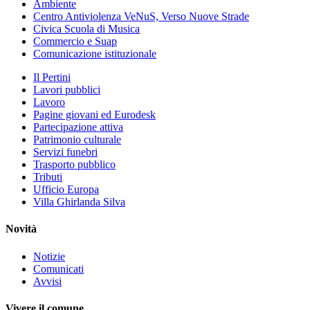
Ambiente
Centro Antiviolenza VeNuS, Verso Nuove Strade
Civica Scuola di Musica
Commercio e Suap
Comunicazione istituzionale
Il Pertini
Lavori pubblici
Lavoro
Pagine giovani ed Eurodesk
Partecipazione attiva
Patrimonio culturale
Servizi funebri
Trasporto pubblico
Tributi
Ufficio Europa
Villa Ghirlanda Silva
Novità
Notizie
Comunicati
Avvisi
Vivere il comune