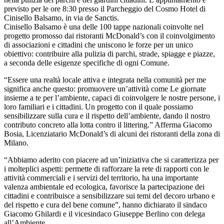
previsto per le ore 8:30 presso il Parcheggio del Cosmo Hotel di
Cinisello Balsamo, in via de Sanctis.
Cinisello Balsamo è una delle 100 tappe nazionali coinvolte nel
progetto promosso dai ristoranti McDonald’s con il coinvolgimento
di associazioni e cittadini che uniscono le forze per un unico
obiettivo: contribuire alla pulizia di parchi, strade, spiagge e piazze,
a seconda delle esigenze specifiche di ogni Comune.
“Essere una realtà locale attiva e integrata nella comunità per me
significa anche questo: promuovere un’attività come Le giornate
insieme a te per l’ambiente, capaci di coinvolgere le nostre persone, i
loro familiari e i cittadini. Un progetto con il quale possiamo
sensibilizzare sulla cura e il rispetto dell’ambiente, dando il nostro
contributo concreto alla lotta contro il littering.” Afferma Giacomo
Bosia, Licenziatario McDonald’s di alcuni dei ristoranti della zona di
Milano.
“Abbiamo aderito con piacere ad un’iniziativa che si caratterizza per
i molteplici aspetti: permette di rafforzare la rete di rapporti con le
attività commerciali e i servizi del territorio, ha una importante
valenza ambientale ed ecologica, favorisce la partecipazione dei
cittadini e contribuisce a sensibilizzare sui temi del decoro urbano e
del rispetto e cura del bene comune”, hanno dichiarato il sindaco
Giacomo Ghilardi e il vicesindaco Giuseppe Berlino con delega
all’Ambiente.