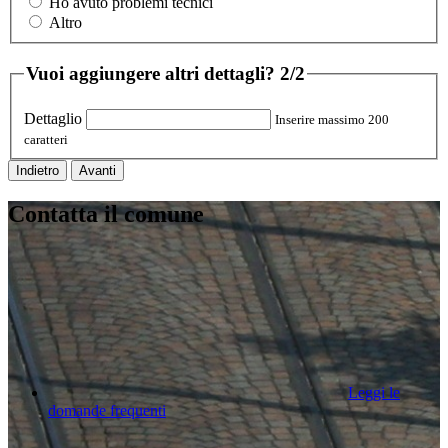
Ho avuto problemi tecnici
Altro
Vuoi aggiungere altri dettagli?
2/2
Dettaglio
Inserire massimo 200
caratteri
Indietro
Avanti
Contatta il comune
Leggi le
domande frequenti