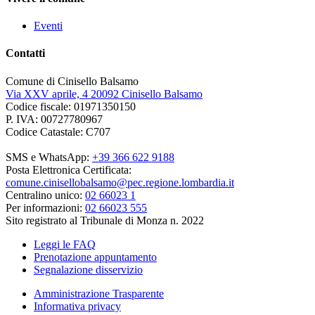
Eventi
Contatti
Comune di Cinisello Balsamo
Via XXV aprile, 4 20092 Cinisello Balsamo
Codice fiscale: 01971350150
P. IVA: 00727780967
Codice Catastale: C707
SMS e WhatsApp:
+39 366 622 9188
Posta Elettronica Certificata:
comune.cinisellobalsamo@pec.regione.lombardia.it
Centralino unico:
02 66023 1
Per informazioni:
02 66023 555
Sito registrato al Tribunale di Monza n. 2022
Leggi le FAQ
Prenotazione appuntamento
Segnalazione disservizio
Amministrazione Trasparente
Informativa privacy