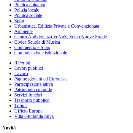
Politica abitativa
Polizia locale
Politica sociale
Sport
Urbanistica, Edilizia Privata e Convenzionata
Ambiente
Centro Antiviolenza VeNuS, Verso Nuove Strade
Civica Scuola di Musica
Commercio e Suap
Comunicazione istituzionale
Il Pertini
Lavori pubblici
Lavoro
Pagine giovani ed Eurodesk
Partecipazione attiva
Patrimonio culturale
Servizi funebri
Trasporto pubblico
Tributi
Ufficio Europa
Villa Ghirlanda Silva
Novità