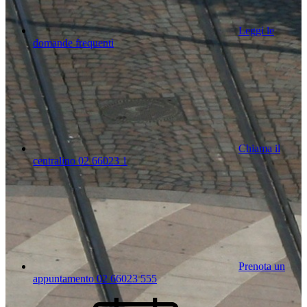
Leggi le
domande frequenti
Chiama il
centralino 02 66023 1
Prenota un
appuntamento 02 66023 555