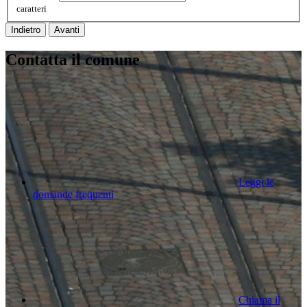
caratteri
Indietro
Avanti
Contatta il comune
Leggi le
domande frequenti
Chiama il