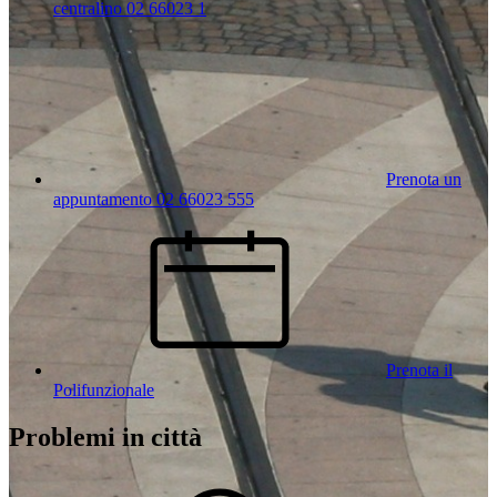
centralino 02 66023 1
Prenota un
appuntamento 02 66023 555
Prenota il
Polifunzionale
Problemi in città