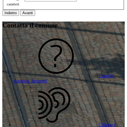
caratteri
Indietro
Avanti
Contatta il comune
Leggi le
domande frequenti
Chiama il